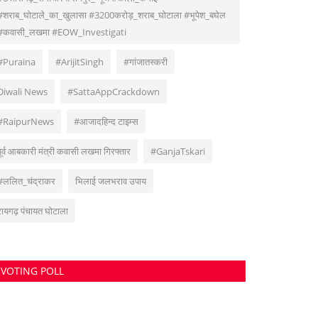
#शराब_घोटाले_का_खुलासा #3200करोड़_शराब_घोटाला #भूपेश_बघेल
#कवासी_लखमा #EOW_Investigati
#Puraina
#ArijitSingh
#गांजातस्करी
Diwali News
#SattaAppCrackdown
#RaipurNews
#आजादहिन्द टाइम्स
पूर्व आबकारी मंत्री कवासी लखमा गिरफ्तार
#GanjaTskari
#ललित_चंद्राकर
भिलाई जलभराव उपाय
रायगढ़ पंचायत घोटाला
VOTING POLL