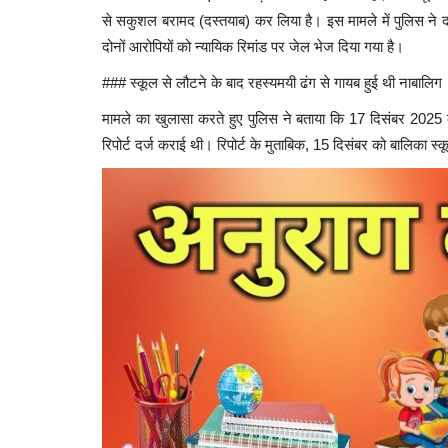
से सकुशल बरामद (दस्तयाब) कर लिया है। इस मामले में पुलिस ने दो
दोनों आरोपियों को न्यायिक रिमांड पर जेल भेज दिया गया है।
### स्कूल से लौटने के बाद रहस्यमयी ढंग से गायब हुई थी नाबालिग
मामले का खुलासा करते हुए पुलिस ने बताया कि 17 दिसंबर 2025 को
रिपोर्ट दर्ज कराई थी। रिपोर्ट के मुताबिक, 15 दिसंबर को बालिका 
ृह से 11 अपचारी बालक
निर्माणाधीन इमारत का हिस्सा ढहा, 15 स
मजदूरों के मलबे...
143
Santosh Kumar
Jul 8, 2026
0
215