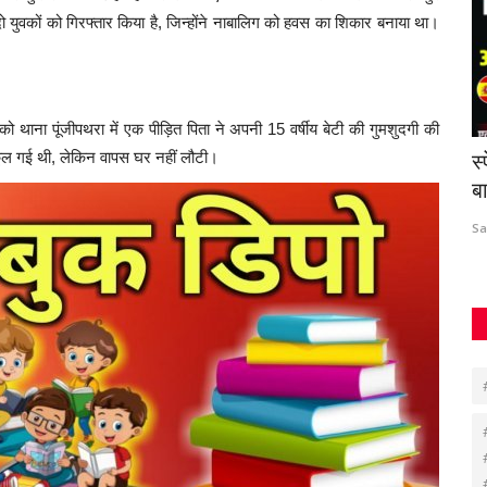
 युवकों को गिरफ्तार किया है, जिन्होंने नाबालिग को हवस का शिकार बनाया था।
 थाना पूंजीपथरा में एक पीड़ित पिता ने अपनी 15 वर्षीय बेटी की गुमशुदगी की
स्कूल गई थी, लेकिन वापस घर नहीं लौटी।
े 20
भाजपा किसान मोर्चा ने राज्य सरकार पर किसानों के
स
प्रति उदासीनता...
ब
Suvankar Roy
Sep 6, 2022
0
282
Sa