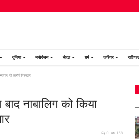
दुनिया
मनोरंजन
सेहत
धर्म
करियर
राशि
स्तयाब, दो आरोपी गिरफ्तार
ने बाद नाबालिग को किया
तार
0
158