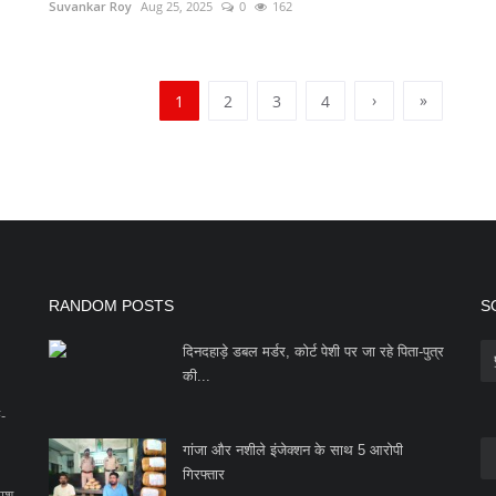
Suvankar Roy
Aug 25, 2025
0
162
›
»
1
2
3
4
RANDOM POSTS
S
दिनदहाड़े डबल मर्डर, कोर्ट पेशी पर जा रहे पिता-पुत्र
की...
F-
गांजा और नशीले इंजेक्शन के साथ 5 आरोपी
गिरफ्तार
काश