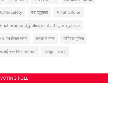
#ChildSafety
बड़ा खुलासा
#TrafficRules
#mahasamund_police #chhattisgarh_police
AN-24 विमान गायब
तमंचा से हत्या
ट्रैफिक पुलिस
भिलाई नगर निगम समाचार
जलकुंभी संकट
VOTING POLL