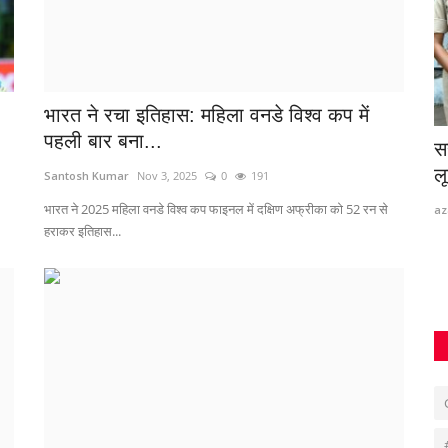
भारत ने रचा इतिहास: महिला वनडे विश्व कप में
पहली बार बना...
ें उमड़ा
सहायता का झांसा देकर किया अपहरण, फिर
ब
लूटपाट और ऑनलाइन ठगी;...
थ
Santosh Kumar
Nov 3, 2025
0
191
भारत ने 2025 महिला वनडे विश्व कप फाइनल में दक्षिण अफ्रीका को 52 रन से
azadhindtimes@gmail.com
Aug 6, 2026
0
64
az
हराकर इतिहास...
दुर
लह