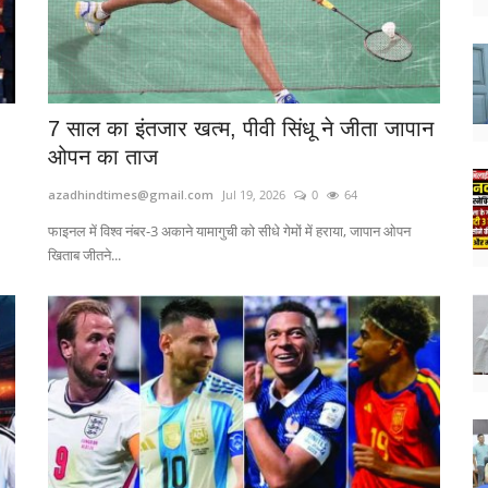
7 साल का इंतजार खत्म, पीवी सिंधू ने जीता जापान
ओपन का ताज
azadhindtimes@gmail.com
Jul 19, 2026
0
64
फाइनल में विश्व नंबर-3 अकाने यामागुची को सीधे गेमों में हराया, जापान ओपन
खिताब जीतने...