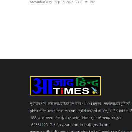
Suvankar Roy
Sep 15, 2025
0
190
सुवांकर रॉय- संचालक/एडिटर इन चीफ <br> (अनुभव - नवभारत,हरिभूमि,नई
दुनिया सहित अन्य राष्ट्रिय समाचार पत्रों में कई वर्षों का अनुभव) हेड ऑफिस: 
188, आकाशगंगा, भिलाई, पोस्ट-सुपेला, जिला-दुर्ग, छत्तीसगढ़, मोबाइल
-6266112317, ई मेल
-azadhindtimes@gmail.com
www.azadhindtimes.com का उद्देश्य देशहित में सच्ची घटनाओं पर प्र