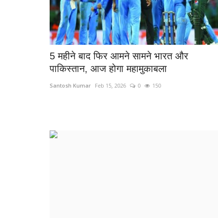
5 महीने बाद फिर आमने सामने भारत और
पाकिस्तान, आज होगा महामुकाबला
ी गिरफ्तार, जमीन
हनुमान जयंती पर सेक्टर-9 हनुमान मंदिर म
आस्था का...
Santosh Kumar
Feb 15, 2026
0
150
263
Santosh Kumar
Apr 2, 2026
0
248