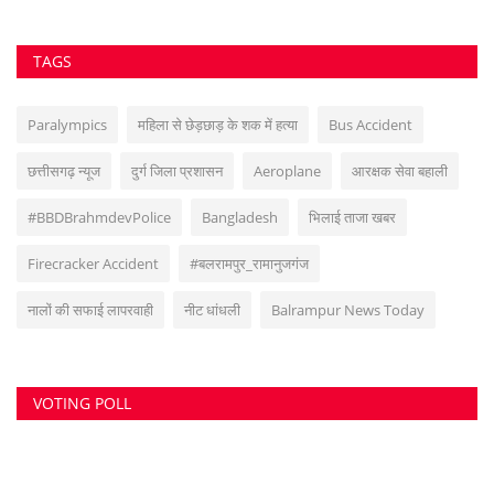
TAGS
Paralympics
महिला से छेड़छाड़ के शक में हत्या
Bus Accident
छत्तीसगढ़ न्यूज
दुर्ग जिला प्रशासन
Aeroplane
आरक्षक सेवा बहाली
#BBDBrahmdevPolice
Bangladesh
भिलाई ताजा खबर
Firecracker Accident
#बलरामपुर_रामानुजगंज
नालों की सफाई लापरवाही
नीट धांधली
Balrampur News Today
VOTING POLL