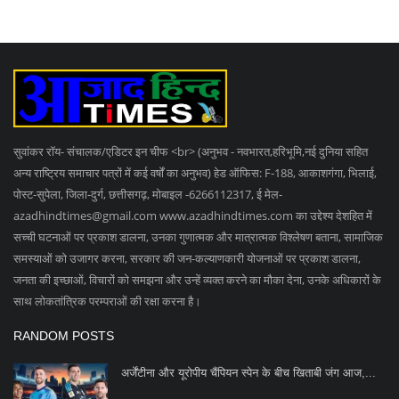
सुवांकर रॉय- संचालक/एडिटर इन चीफ <br> (अनुभव - नवभारत,हरिभूमि,नई दुनिया सहित
अन्य राष्ट्रिय समाचार पत्रों में कई वर्षों का अनुभव) हेड ऑफिस: F-188, आकाशगंगा, भिलाई,
पोस्ट-सुपेला, जिला-दुर्ग, छत्तीसगढ़, मोबाइल -6266112317, ई मेल
-
azadhindtimes@gmail.com
www.azadhindtimes.com का उद्देश्य देशहित में
सच्ची घटनाओं पर प्रकाश डालना, उनका गुणात्मक और मात्रात्मक विश्लेषण बताना, सामाजिक
समस्याओं को उजागर करना, सरकार की जन-कल्याणकारी योजनाओं पर प्रकाश डालना,
जनता की इच्छाओं, विचारों को समझना और उन्हें व्यक्त करने का मौका देना, उनके अधिकारों के
साथ लोकतांत्रिक परम्पराओं की रक्षा करना है।
RANDOM POSTS
अर्जेंटीना और यूरोपीय चैंपियन स्पेन के बीच खिताबी जंग आज,...