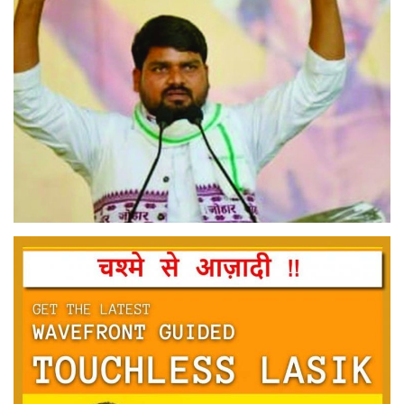
मनोरंजन
सेहत
धर्म
करियर
राशिफल
खेल
बिजनेस
फोटो
वीडियो