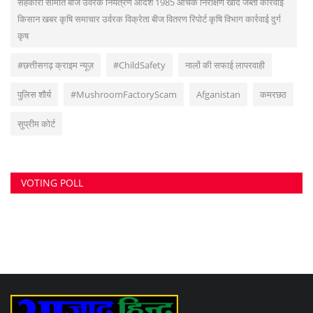
VOTING POLL
सुवांकर रॉय- संचालक/एडिटर इन चीफ <br> (अनुभव - नवभारत,हरिभूमि,नई दुनिया सहित
अन्य राष्ट्रिय समाचार पत्रों में कई वर्षों का अनुभव) हेड ऑफिस: F-188, आकाशगंगा, भिलाई,
पोस्ट-सुपेला, जिला-दुर्ग, छत्तीसगढ़, मोबाइल -6266112317, ई मेल
-
azadhindtimes@gmail.com
www.azadhindtimes.com का उद्देश्य देशहित में
सच्ची घटनाओं पर प्रकाश डालना, उनका गुणात्मक और मात्रात्मक विश्लेषण बताना, सामाजिक
समस्याओं को उजागर करना, सरकार की जन-कल्याणकारी योजनाओं पर प्रकाश डालना,
जनता की इच्छाओं, विचारों को समझना और उन्हें व्यक्त करने का मौका देना, उनके अधिकारों के