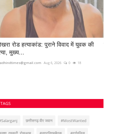
खरा रोड हत्याकांड: पुराने विवाद में युवक की
नारायणपुर पुल
्या, मुख्य...
2000 से अधि
adhindtimes@gmail.com
Aug 6, 2026
0
18
Santosh Kumar
J
TAGS
#Salarganj
छत्तीसगढ़ वीर जवान
#MostWanted
#नशा_तस्करी_रोकथाम
#नगरनिगमबैठक
#दुर्गपुलिस