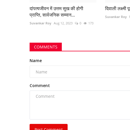
दांपत्यजीवन में उत्तम सुख की होगी
दिवाली लक्ष्मी पू
प्राप्ति, सार्वजनिक सम्मान...
Suvankar Roy
Suvankar Roy
Aug 12, 2023
0
173
 बाद परिवार के 4 बच्चे
छत्तीसगढ़ में Extremely Severe Aler
COMMENTS
जिलों में भारी...
Name
379
azadhindtimes@gmail.com
Jul 27, 2026
0
21
छत्तीसगढ़ के 17 जिलों में IMD ने Extremely Severe Alert
अगले तीन घंटे...
Comment
Post Comment