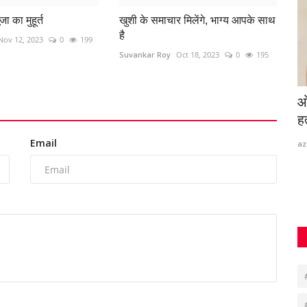
जा का मुहूर्त
खुशी के समाचार मिलेंगे, भाग्य आपके साथ
है
Nov 12, 2023
0
199
Suvankar Roy
Oct 18, 2023
0
195
t, 17
Paytm Payments Bank का लाइसेंस रद्द, RBI
ओ
का बड़ा फैसला;...
हत
Email
3
Santosh Kumar
Apr 24, 2026
0
231
az
 जारी किया है।