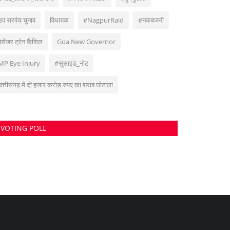
उप सरपंच चुनाव
विधायक
#NagpurRaid
#नकबजनी
पैसेंजर ट्रेन कैंसिल
Goa New Governor
MP Eye Injury
#सुसाइड_नोट
छत्तीसगढ़ में दो हजार करोड़ रुपए का शराब घोटाला
VOTING POLL