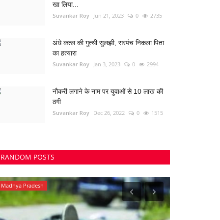
खा लिया...
Suvankar Roy
Jun 21, 2023
0
2735
अंधे कत्ल की गुत्थी सुलझी, सरपंच निकला पिता
का हत्यारा
Suvankar Roy
Jan 3, 2023
0
2994
नौकरी लगाने के नाम पर युवाओं से 10 लाख की
ठगी
Suvankar Roy
Dec 26, 2022
0
1515
RANDOM POSTS
Madhya Pradesh
रायपुर