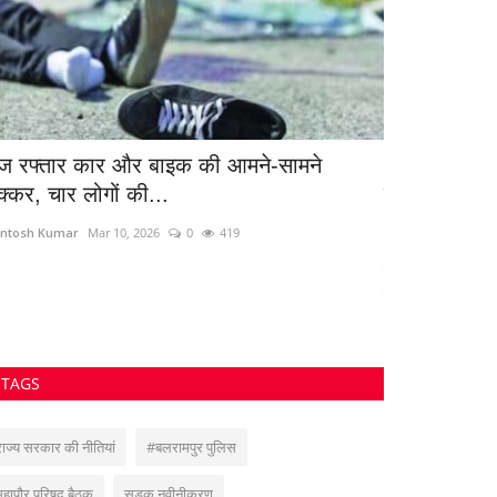
ेज रफ्तार कार और बाइक की आमने-सामने
10 करोड़ की क
क्कर, चार लोगों की...
कारोबारी विज
ntosh Kumar
Mar 10, 2026
0
419
azadhindtimes@g
उतई से हिरासत में लिया
चोरी...
TAGS
राज्य सरकार की नीतियां
#बलरामपुर पुलिस
महापौर परिषद बैठक
सड़क नवीनीकरण