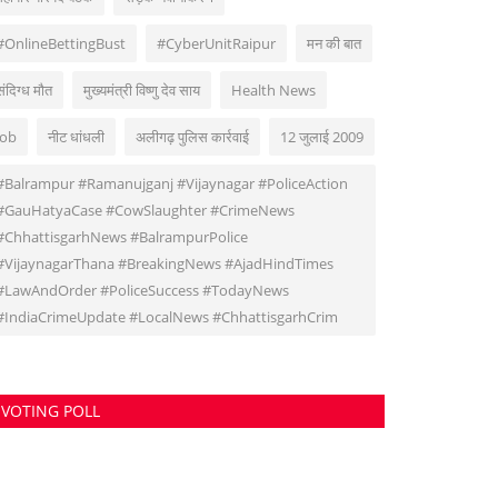
#OnlineBettingBust
#CyberUnitRaipur
मन की बात
संदिग्ध मौत
मुख्यमंत्री विष्णु देव साय
Health News
Job
नीट धांधली
अलीगढ़ पुलिस कार्रवाई
12 जुलाई 2009
#Balrampur #Ramanujganj #Vijaynagar #PoliceAction
#GauHatyaCase #CowSlaughter #CrimeNews
#ChhattisgarhNews #BalrampurPolice
#VijaynagarThana #BreakingNews #AjadHindTimes
#LawAndOrder #PoliceSuccess #TodayNews
#IndiaCrimeUpdate #LocalNews #ChhattisgarhCrim
VOTING POLL