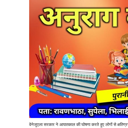
ा रेकी, गांवों में चोरी
टीएमसी नेता और पूर्व रेल मंत्री मुकुल र
निधन, 71 साल...
2427
Santosh Kumar
Feb 23, 2026
0
204
्त 1 चार पहिया (तवेरा), 3 दोपहिया
वेनेजुएला सरकार ने आपातकाल की घोषणा करते हुए लोगों से क्षतिग