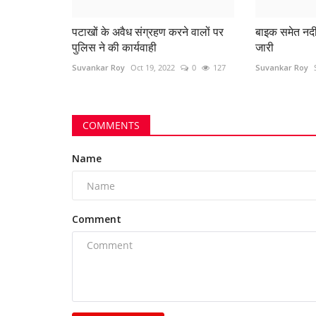
पटाखों के अवैध संग्रहण करने वालों पर
बाइक समेत नद
पुलिस ने की कार्यवाही
जारी
Suvankar Roy
Oct 19, 2022
0
127
Suvankar Roy
े इंकार पड़ा भारी,
खम्हरिया में 15 ग्राम चिट्टा हेरोइन के
का तस्कर...
COMMENTS
283
azadhindtimes@gmail.com
Aug 7, 2026
0
10
Name
Comment