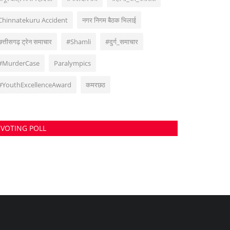
Chinnatekuru Accident
नगर निगम बैठक भिलाई
छत्तीसगढ़ ट्रेन समाचार
#Shamli
#दुर्ग_समाचार
#MurderCase
Paralympics
#YouthExcellenceAward
कमरछठ
VOTING POLL