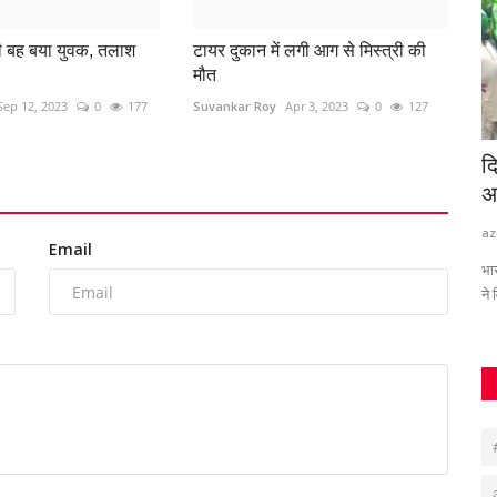
ी बह बया युवक, तलाश
टायर दुकान में लगी आग से मिस्त्री की
मौत
Sep 12, 2023
0
177
Suvankar Roy
Apr 3, 2023
0
127
 साथ भिलाई
दिल्ली कूच पर किसानों को रोका, बॉर्डरों पर हाई
र
अलर्ट, भारत-अमेरिका...
क
3
azadhindtimes@gmail.com
Jul 21, 2026
0
78
Su
Email
भारत-अमेरिका व्यापार समझौते के विरोध में दिल्ली कूच कर रहे किसानों को पुलिस
ने विभिन्न...