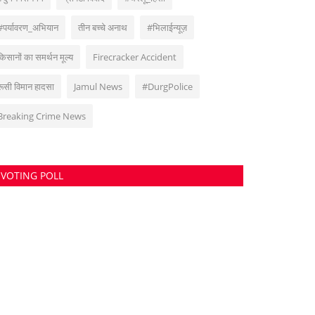
#पर्यावरण_अभियान
तीन बच्चे अनाथ
#भिलाईन्यूज़
किसानों का समर्थन मूल्य
Firecracker Accident
रूसी विमान हादसा
Jamul News
#DurgPolice
Breaking Crime News
VOTING POLL