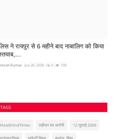
ुलिस ने रायपुर से 6 महीने बाद नाबालिग को किया
साइको किलर मह
स्तयाब,...
नफरत ने चार.
ntosh Kumar
Jun 26, 2026
0
158
Santosh Kumar
D
TAGS
#AzadHindTimes
तड़ीपार का आरोपी
12 जुलाई 2009
#दुर्गनगरनिगम
प्रॉपर्टी विवाद
#घरेलू_हिंसा