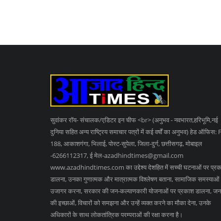
सुवांकर रॉय- संचालक/एडिटर इन चीफ <br> (अनुभव - नवभारत,हरिभूमि,नई
दुनिया सहित अन्य राष्ट्रिय समाचार पत्रों में कई वर्षों का अनुभव) हेड ऑफिस: 
188, आकाशगंगा, भिलाई, पोस्ट-सुपेला, जिला-दुर्ग, छत्तीसगढ़, मोबाइल
-6266112317, ई मेल
-azadhindtimes@gmail.com
www.azadhindtimes.com का उद्देश्य देशहित में सच्ची घटनाओं पर प्र
डालना, उनका गुणात्मक और मात्रात्मक विश्लेषण बताना, सामाजिक समस्याओं
उजागर करना, सरकार की जन-कल्याणकारी योजनाओं पर प्रकाश डालना, जन
की इच्छाओं, विचारों को समझना और उन्हें व्यक्त करने का मौका देना, उनके
अधिकारों के साथ लोकतांत्रिक परम्पराओं की रक्षा करना है।