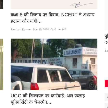
,
कक्षा 8 की किताब पर विवाद, NCERT ने अध्याय
हटाया और मांगी...
Santosh Kumar
Mar 10, 2026
0
145
ा निधन
सरकारी कर्मचारियों का अनिश्चित कालीन धरना 22
प
से
द
Suvankar Roy
Aug 18, 2022
0
282
Sa
UGC की शिकायत पर कार्रवाई: अल फलाह
यूनिवर्सिटी के चेयरमैन...