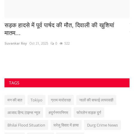
TAGS
मन की बात
Tokiyo
ग्राम मारोदरहा
नालों की सफाई लापरवाही
आजाद हिन्द टाइम्स न्यूज
#दुर्गनगरनिगम
फोरलेन सड़क दुर्ग
Bhilai Flood Situation
घरेलू विवाद में हत्या
Durg Crime News
महापौर दुर्ग
Deepak baij
#थाना_गुंडरदेही
पुकेश्वर सिंह भारदिया शासकीय कॉलेज निकुम दुर्ग
#महिला_एवं_बाल_विकास_विभाग
VOTING POLL