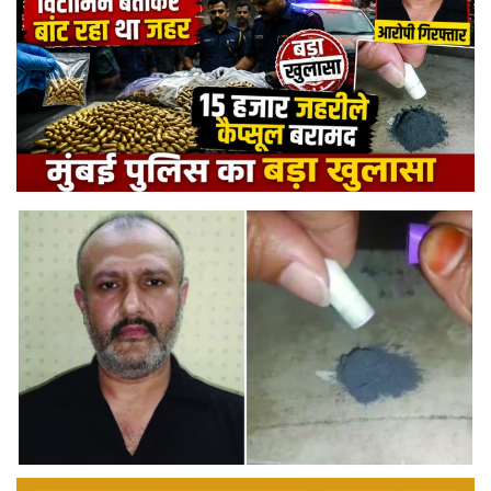
मनोरंजन
सेहत
धर्म
करियर
राशिफल
खेल
बिजनेस
फोटो
वीडियो