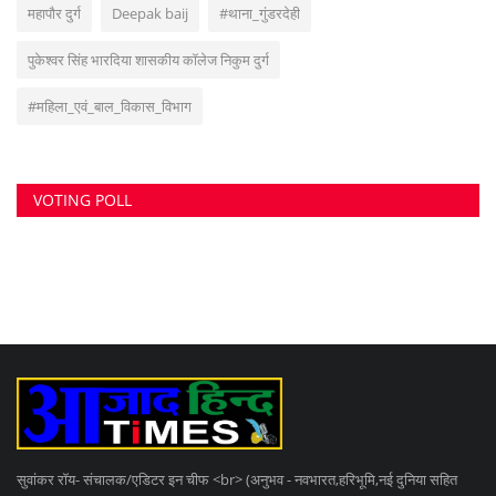
सुवांकर रॉय- संचालक/एडिटर इन चीफ <br> (अनुभव - नवभारत,हरिभूमि,नई दुनिया सहित
अन्य राष्ट्रिय समाचार पत्रों में कई वर्षों का अनुभव) हेड ऑफिस: F-188, आकाशगंगा, भिलाई,
पोस्ट-सुपेला, जिला-दुर्ग, छत्तीसगढ़, मोबाइल -6266112317, ई मेल
-
azadhindtimes@gmail.com
www.azadhindtimes.com का उद्देश्य देशहित में
सच्ची घटनाओं पर प्रकाश डालना, उनका गुणात्मक और मात्रात्मक विश्लेषण बताना, सामाजिक
समस्याओं को उजागर करना, सरकार की जन-कल्याणकारी योजनाओं पर प्रकाश डालना,
जनता की इच्छाओं, विचारों को समझना और उन्हें व्यक्त करने का मौका देना, उनके अधिकारों के
साथ लोकतांत्रिक परम्पराओं की रक्षा करना है।
RANDOM POSTS