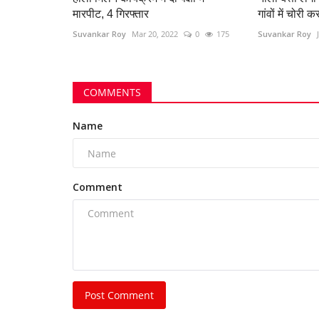
मारपीट, 4 गिरफ्तार
गांवों में चोरी कर
Suvankar Roy
Mar 20, 2022
0
175
Suvankar Roy
COMMENTS
स्टल और 11 जिंदा
सरकारी जमीन पर बना रहा था मकान, नि
तोड़ा
Name
329
Suvankar Roy
Jul 21, 2023
0
639
Comment
Post Comment