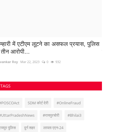
ुम्हारी में एटीएम लूटने का असफल प्रयास, पुलिस
Video छापा म
े तीन आरोपी...
ने गाड़ियों में...
vankar Roy
Mar 22, 2023
0
932
Suvankar Roy
Jan
TAGS
#POSCOAct
SDM कोर्ट देरी
#OnlineFraud
#UttarPradeshNews
#रायपुरचोरी
#Bhilai3
रायपुर पुलिस
दुर्ग शहर
लापता एएन-24