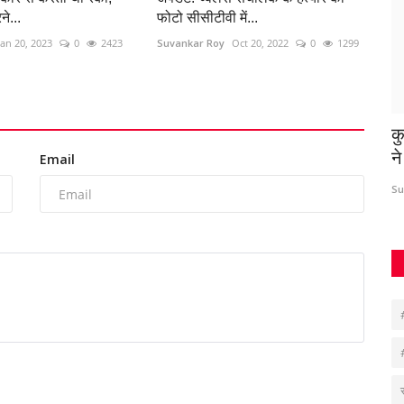
ने...
फोटो सीसीटीवी में...
Jan 20, 2023
0
2423
Suvankar Roy
Oct 20, 2022
0
1299
गम ने
पुरानी रंजिश में युवक पर जानलेवा हमला, 2 आरोपी
क
गिरफ्तार
न
Email
Santosh Kumar
Mar 29, 2026
0
245
Su