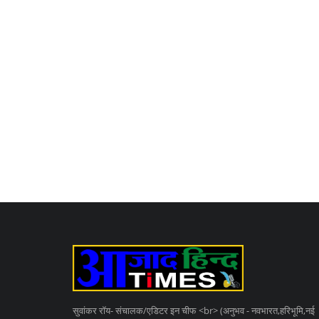
सुवांकर रॉय- संचालक/एडिटर इन चीफ <br> (अनुभव - नवभारत,हरिभूमि,नई