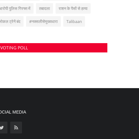
आरोपी पुलिस गिरफ्त में
तबादला
राशन के पैसों से हत्या
लोकल ट्रेनें बंद
#नक्सलीसेमुख्यधारा
Talibaan
VOTING POLL
OCIAL MEDIA