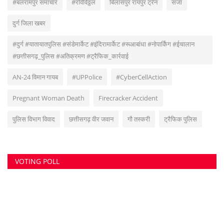
#बलरामपुर समाचार
#रविविठ्ठल
बिलासपुर रायपुर ट्रेन
सजा
दुर्ग जिला खबर
#दुर्ग #यातायातपुलिस #संडेमार्केट #इंदिरामार्केट #रूआबांधा #नोपार्किंग #ईचालान
#छत्तीसगढ़_पुलिस #अतिक्रमण #ट्रैफिक_कार्रवाई
AN-24 विमान गायब
#UPPolice
#CyberCellAction
Pregnant Woman Death
Firecracker Accident
पुलिस विभाग विवाद
छत्तीसगढ़ वीर जवान
गौ तस्करी
ट्रैफिक पुलिस
VOTING POLL