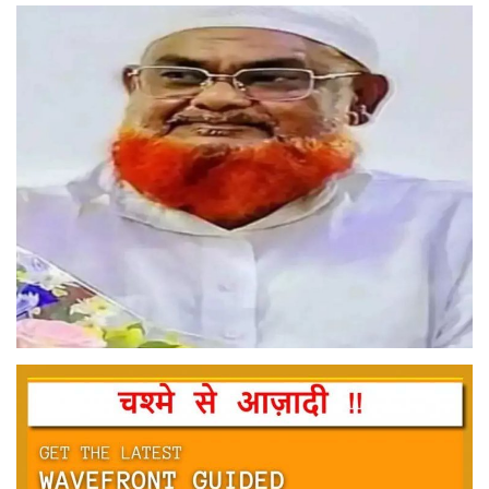
मनोरंजन
सेहत
धर्म
करियर
राशिफल
खेल
बिजनेस
फोटो
वीडियो