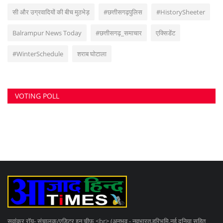
सुवांकर रॉय- संचालक/एडिटर इन चीफ <br> (अनुभव - नवभारत,हरिभूमि,नई दुनिया सहित
अन्य राष्ट्रिय समाचार पत्रों में कई वर्षों का अनुभव) हेड ऑफिस: F-188, आकाशगंगा, भिलाई,
पोस्ट-सुपेला, जिला-दुर्ग, छत्तीसगढ़, मोबाइल -6266112317, ई मेल
-
azadhindtimes@gmail.com
www.azadhindtimes.com का उद्देश्य देशहित में
सच्ची घटनाओं पर प्रकाश डालना, उनका गुणात्मक और मात्रात्मक विश्लेषण बताना, सामाजिक
समस्याओं को उजागर करना, सरकार की जन-कल्याणकारी योजनाओं पर प्रकाश डालना,
जनता की इच्छाओं, विचारों को समझना और उन्हें व्यक्त करने का मौका देना, उनके अधिकारों के
साथ लोकतांत्रिक परम्पराओं की रक्षा करना है।
RANDOM POSTS