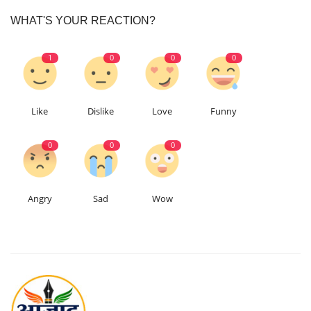
WHAT'S YOUR REACTION?
1
0
0
0
Like
Dislike
Love
Funny
0
0
0
Angry
Sad
Wow