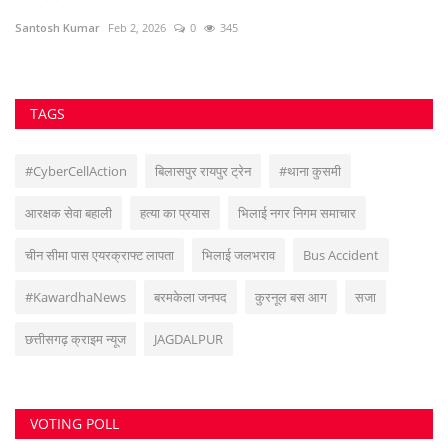
Santosh Kumar
Feb 2, 2026
0
345
az
TAGS
#CyberCellAction
बिलासपुर रायपुर ट्रेन
#थाना कुसमी
आरक्षक सेवा बहाली
हत्या का प्रयास
भिलाई नगर निगम समाचार
चीन सीमा पास एयरक्राफ्ट लापता
भिलाई जलभराव
Bus Accident
#KawardhaNews
बरमकेला जनपद
कुरनूल बस आग
सजा
छत्तीसगढ़ क्राइम न्यूज
JAGDALPUR
VOTING POLL