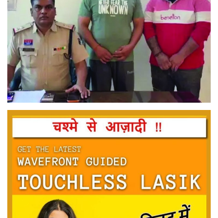
मनोरंजन
सेहत
धर्म
करियर
राशिफल
खेल
बिजनेस
फोटो
वीडियो