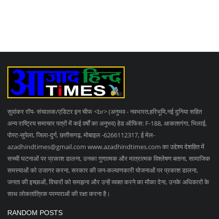
सुवांकर रॉय- संचालक/एडिटर इन चीफ <br> (अनुभव - नवभारत,हरिभूमि,नई दुनिया सहित
अन्य राष्ट्रिय समाचार पत्रों में कई वर्षों का अनुभव) हेड ऑफिस: F-188, आकाशगंगा, भिलाई,
पोस्ट-सुपेला, जिला-दुर्ग, छत्तीसगढ़, मोबाइल -6266112317, ई मेल
-
azadhindtimes@gmail.com
www.azadhindtimes.com का उद्देश्य देशहित में
सच्ची घटनाओं पर प्रकाश डालना, उनका गुणात्मक और मात्रात्मक विश्लेषण बताना, सामाजिक
समस्याओं को उजागर करना, सरकार की जन-कल्याणकारी योजनाओं पर प्रकाश डालना,
जनता की इच्छाओं, विचारों को समझना और उन्हें व्यक्त करने का मौका देना, उनके अधिकारों के
साथ लोकतांत्रिक परम्पराओं की रक्षा करना है।
RANDOM POSTS