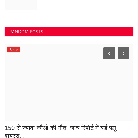
RANDOM POSTS
Bihar
..
150 से ज्यादा कौओं की मौत: जांच रिपोर्ट में बर्ड फ्लू
न
वायरस...
न