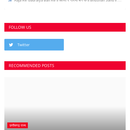
कोर्ट के निर्देश पर दुर्ग के इस पेट्रोल पंप के खिलाफ अपराध...
Suvankar Roy
Aug 10, 2023
0
3798
भिलाई में लगेगा धीरेन्द्र शास्त्री का दिव्य दरबार, जयंती...
Suvankar Roy
Jul 25, 2023
0
3381
क्या 2 बेटी होना गुनाह है? कहते हुए पति-पत्नी ने खा लिया...
Suvankar Roy
Jun 21, 2023
0
2738
अंधे कत्ल की गुत्थी सुलझी, सरपंच निकला पिता का हत्यारा
Suvankar Roy
Jan 3, 2023
0
2999
नौकरी लगाने के नाम पर युवाओं से 10 लाख की ठगी
Suvankar Roy
Dec 26, 2022
0
1516