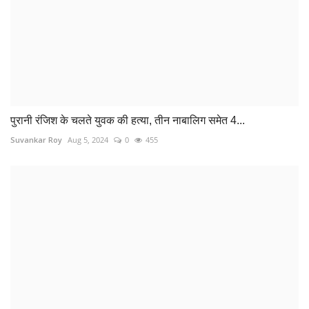
अब सड़क खोदने वालों की खैर नहीं, धारा 133 लागू
Suvankar Roy
Aug 2, 2022
0
123
तीसरी लाइन के लिए 58 ट्रेन फिर से रद्द
Suvankar Roy
Aug 30, 2022
0
150