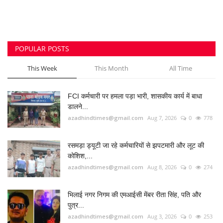
उपसरपंच हत्याकांड का खुलासा, लूट के विरोध पर की थी
हत्या,...
azadhindtimes@gmail.com
Aug 5, 2026
0
202
झांसी में भीषण सड़क हादसा: अतीक अहमद के बेटे आबान
अहमद...
azadhindtimes@gmail.com
Aug 6, 2026
0
193
RADIO SANGWARI (छत्तीसगढ़ी रेडियो चैनल)