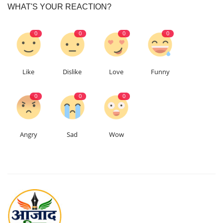
WHAT'S YOUR REACTION?
0
0
0
0
Like
Dislike
Love
Funny
0
0
0
Angry
Sad
Wow