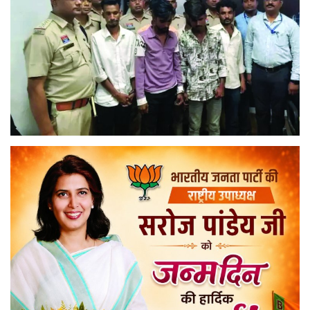
मनोरंजन
सेहत
धर्म
करियर
राशिफल
खेल
बिजनेस
फोटो
वीडियो