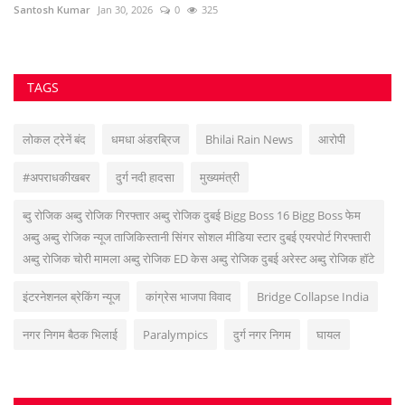
VOTING POLL
सुवांकर रॉय- संचालक/एडिटर इन चीफ <br> (अनुभव - नवभारत,हरिभूमि,नई दुनिया सहित
अन्य राष्ट्रिय समाचार पत्रों में कई वर्षों का अनुभव) हेड ऑफिस: F-188, आकाशगंगा, भिलाई,
पोस्ट-सुपेला, जिला-दुर्ग, छत्तीसगढ़, मोबाइल -6266112317, ई मेल
-
azadhindtimes@gmail.com
www.azadhindtimes.com का उद्देश्य देशहित में
सच्ची घटनाओं पर प्रकाश डालना, उनका गुणात्मक और मात्रात्मक विश्लेषण बताना, सामाजिक
समस्याओं को उजागर करना, सरकार की जन-कल्याणकारी योजनाओं पर प्रकाश डालना,
जनता की इच्छाओं, विचारों को समझना और उन्हें व्यक्त करने का मौका देना, उनके अधिकारों के
साथ लोकतांत्रिक परम्पराओं की रक्षा करना है।