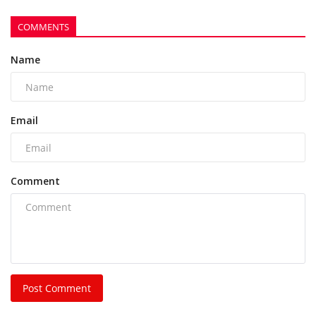
POPULAR POSTS
This Week
This Month
All Time
FCI कर्मचारी पर हमला पड़ा भारी, शासकीय कार्य में बाधा
डालने...
azadhindtimes@gmail.com
Aug 7, 2026
0
778
रसमड़ा ड्यूटी जा रहे कर्मचारियों से झपटमारी और लूट की
कोशिश,...
azadhindtimes@gmail.com
Aug 8, 2026
0
274
भिलाई नगर निगम की एमआईसी मेंबर रीता सिंह, पति और
पुत्र...
azadhindtimes@gmail.com
Aug 3, 2026
0
253