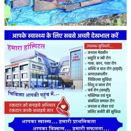
मनोरंजन
सेहत
धर्म
करियर
राशिफल
खेल
बिजनेस
फोटो
वीडियो