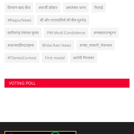
किसान खाद बीज
#फर्जी डॉक्टर
अमलेश्वर थाना
भिलाई
#RaipurNews
सी और उग्रवादियों की बीच मुठभेड़
छत्तीसगढ़ पंचायत चुनाव
PM Modi Condolence
#नक्सलउन्मूलन
#आजादहिन्दटाइम्स
Bhilai Rain News
#नशा_तस्करी_रोकथाम
#TSeriesContest
First medal
आरोपी गिरफ्तार
VOTING POLL