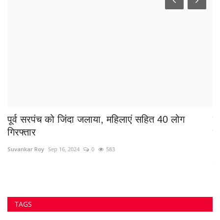
पूर्व सरपंच को जिंदा जलाया, महिलाएं सहित 40 लोग
क
गिरफ्तार
दु
Suvankar Roy
Sep 16, 2024
0
583
Sa
रात
TAGS