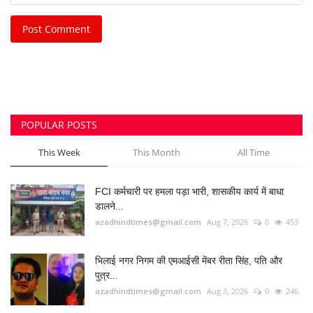
FCI कर्मचारी पर हमला पड़ा भारी, शासकीय कार्य में बाधा
डालने...
azadhindtimes@gmail.com
Aug 7, 2026
0
453
भिलाई नगर निगम की एमआईसी मेंबर रीता सिंह, पति और
पुत्र...
azadhindtimes@gmail.com
Aug 3, 2026
0
246
भिलाई इस्पात संयंत्र लोहा चोरी केस: रसूखदार कारोबारी
भास्कर...
azadhindtimes@gmail.com
Aug 1, 2026
0
233
उपसरपंच हत्याकांड का खुलासा, लूट के विरोध पर की थी
हत्या,...
azadhindtimes@gmail.com
Aug 5, 2026
0
190
मॉडल टाउन में महिला से छेड़छाड़, जबरन चुम्बन देने वाला...