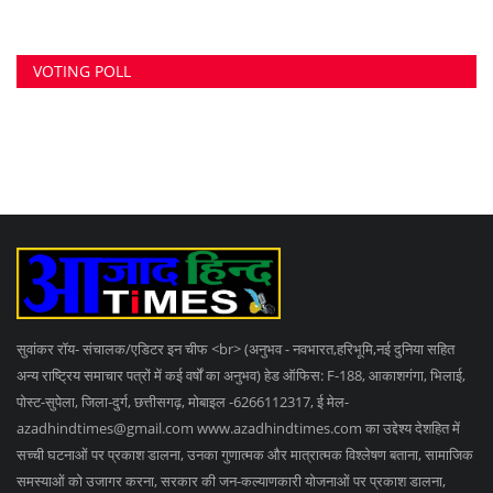
सुवांकर रॉय- संचालक/एडिटर इन चीफ <br> (अनुभव - नवभारत,हरिभूमि,नई दुनिया सहित
अन्य राष्ट्रिय समाचार पत्रों में कई वर्षों का अनुभव) हेड ऑफिस: F-188, आकाशगंगा, भिलाई,
पोस्ट-सुपेला, जिला-दुर्ग, छत्तीसगढ़, मोबाइल -6266112317, ई मेल
-
azadhindtimes@gmail.com
www.azadhindtimes.com का उद्देश्य देशहित में
सच्ची घटनाओं पर प्रकाश डालना, उनका गुणात्मक और मात्रात्मक विश्लेषण बताना, सामाजिक
समस्याओं को उजागर करना, सरकार की जन-कल्याणकारी योजनाओं पर प्रकाश डालना,
जनता की इच्छाओं, विचारों को समझना और उन्हें व्यक्त करने का मौका देना, उनके अधिकारों के
साथ लोकतांत्रिक परम्पराओं की रक्षा करना है।
RANDOM POSTS
नाबालिग को धमकाकर 14.50 लाख रुपये और 450 ग्राम सोना
ऐंठने...
स्वच्छता को लेकर स्वास्थ्य प्रभारी ने अलर्ट रहने कहा, पानी...