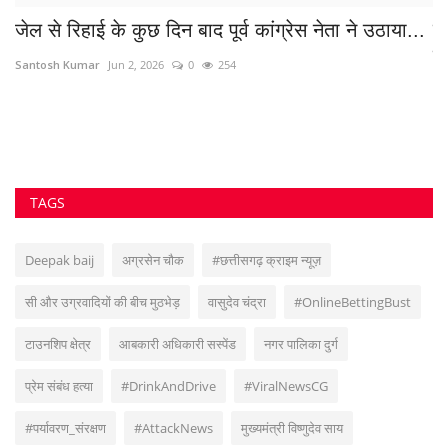
Deepak baij
अग्रसेन चौक
#छत्तीसगढ़ क्राइम न्यूज़
सी और उग्रवादियों की बीच मुठभेड़
वासुदेव चंद्रा
#OnlineBettingBust
टाउनशिप क्षेत्र
आबकारी अधिकारी सस्पेंड
नगर पालिका दुर्ग
प्रेम संबंध हत्या
#DrinkAndDrive
#ViralNewsCG
#पर्यावरण_संरक्षण
#AttackNews
मुख्यमंत्री विष्णुदेव साय
VOTING POLL