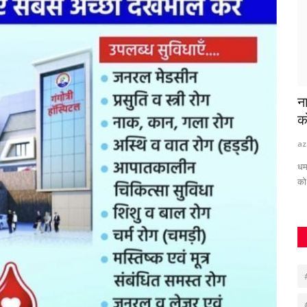
रकार देगी
VIDEO कांटा लगा गर्ल के नाम से मशहूर अभिनेत्री
न
शेफाली जरीवाला...
को
Suvankar Roy
Jun 28, 2025
0
487
az
धम
को