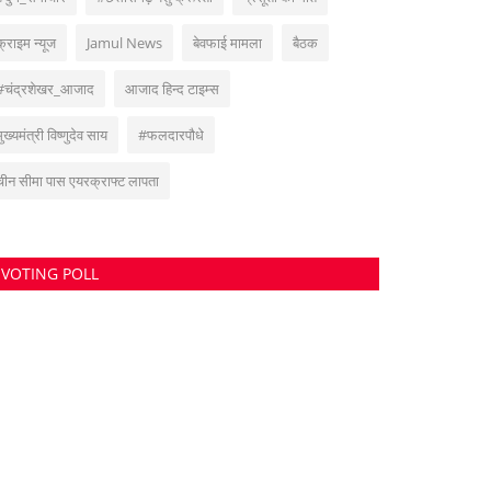
क्राइम न्यूज
Jamul News
बेवफाई मामला
बैठक
#चंद्रशेखर_आजाद
आजाद हिन्द टाइम्स
मुख्यमंत्री विष्णुदेव साय
#फलदारपौधे
चीन सीमा पास एयरक्राफ्ट लापता
VOTING POLL