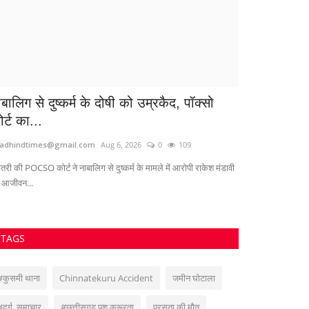
ाबालिग से दुष्कर्म के दोषी को उम्रकैद, पॉक्सो
आज का राश
र्ट का...
Suvankar Roy
Sep
adhindtimes@gmail.com
Aug 6, 2026
0
109
तरी की POCSO कोर्ट ने नाबालिग से दुष्कर्म के मामले में आरोपी राकेश मंडावी
 आजीवन...
TAGS
#कुसमी थाना
Chinnatekuru Accident
जमीन घोटाला
#दुर्ग_समाचार
#छत्तीसगढ़ पशु क्रूरता
प्रसूता की मौत