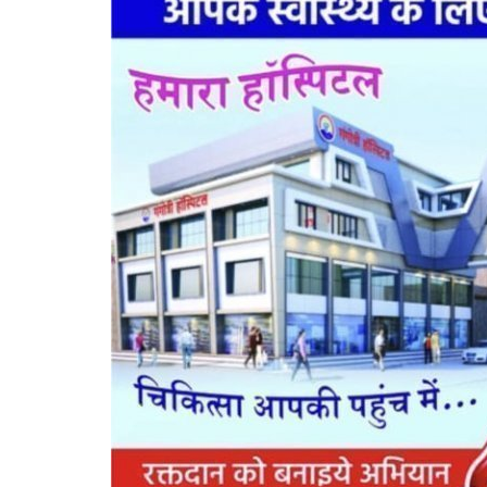
यों ने ज़हर खाकर की
सड़क हादसे में घायल की जान बचाइए, स
25 हजार का...
538
azadhindtimes@gmail.com
Aug 1, 2026
0
84