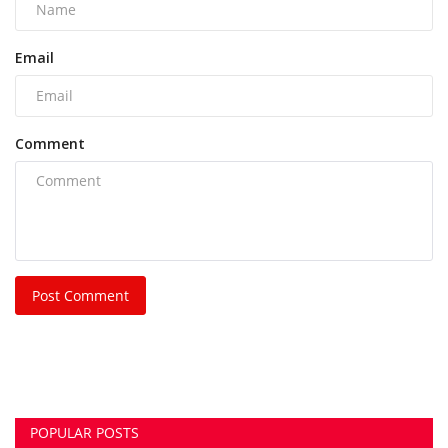
Post Comment
POPULAR POSTS
This Week
This Month
All Time
FCI कर्मचारी पर हमला पड़ा भारी, शासकीय कार्य में बाधा
डालने...
azadhindtimes@gmail.com
Aug 7, 2026
0
785
रसमड़ा ड्यूटी जा रहे कर्मचारियों से झपटमारी और लूट की
कोशिश,...
azadhindtimes@gmail.com
Aug 8, 2026
0
287