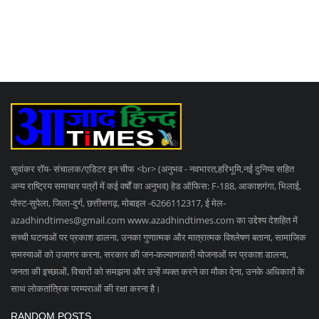
सुवांकर रॉय- संचालक/एडिटर इन चीफ <br> (अनुभव - नवभारत,हरिभूमि,नई दुनिया सहित
अन्य राष्ट्रिय समाचार पत्रों में कई वर्षों का अनुभव) हेड ऑफिस: F-188, आकाशगंगा, भिलाई,
पोस्ट-सुपेला, जिला-दुर्ग, छत्तीसगढ़, मोबाइल -6266112317, ई मेल
-
azadhindtimes@gmail.com
www.azadhindtimes.com का उद्देश्य देशहित में
सच्ची घटनाओं पर प्रकाश डालना, उनका गुणात्मक और मात्रात्मक विश्लेषण बताना, सामाजिक
समस्याओं को उजागर करना, सरकार की जन-कल्याणकारी योजनाओं पर प्रकाश डालना,
जनता की इच्छाओं, विचारों को समझना और उन्हें व्यक्त करने का मौका देना, उनके अधिकारों के
साथ लोकतांत्रिक परम्पराओं की रक्षा करना है।
RANDOM POSTS
दिल्ली से पकड़ा गया जासूस समीर: होटल में प्लेट धोते-धोते...
जेल से फरार आरोपी पुलिस की वर्दी पहने पकड़ा गया, ग्रामीणों...
जमीन विवाद में नाबालिग बच्ची की हत्या, पड़ोसी रिश्तेदार...