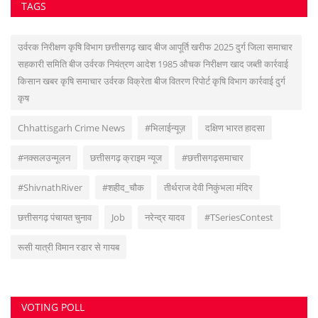
#ShivnathRiver
#शहीद_चौक
तीर्थराज देवी निकुंभला मंदिर
छत्तीसगढ़ पंचायत चुनाव
Job
नरेन्द्र यादव
#TSeriesContest
रूसी यात्री विमान रडार से गायब
VOTING POLL