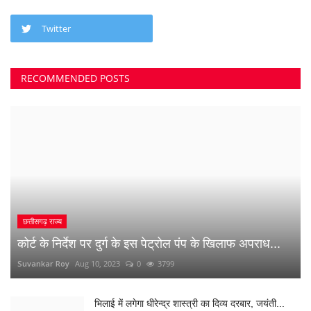
छत्तीसगढ़ राज्य
कोर्ट के निर्देश पर दुर्ग के इस पेट्रोल पंप के खिलाफ अपराध...
Suvankar Roy
Aug 10, 2023
0
3799
भिलाई में लगेगा धीरेन्द्र शास्त्री का दिव्य दरबार, जयंती...
Suvankar Roy
Jul 25, 2023
0
3381
क्या 2 बेटी होना गुनाह है? कहते हुए पति-पत्नी ने खा लिया...
Suvankar Roy
Jun 21, 2023
0
2739
अंधे कत्ल की गुत्थी सुलझी, सरपंच निकला पिता का हत्यारा
Suvankar Roy
Jan 3, 2023
0
3001