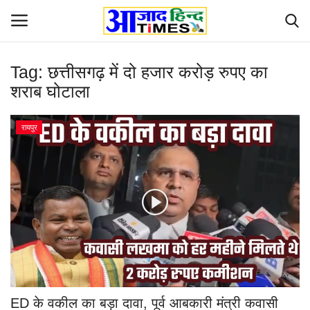
Tag:
छत्तीसगढ़ में दो हजार करोड़ रुपए का
Login
Register
शराब घोटाला
Home
रायपुर
ओडिशा
Contact
देश-विदेश
छत्तीसगढ़ राज्य
दुनिया
ED के वकील का बड़ा दावा, पूर्व आबकारी मंत्री कवासी