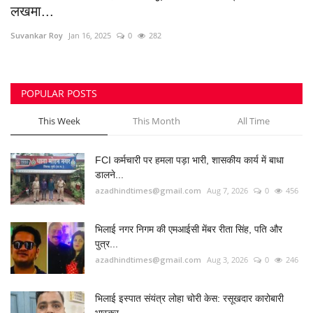
लखमा...
मनोरंजन
Suvankar Roy
Jan 16, 2025
0
282
सेहत
POPULAR POSTS
धर्म
This Week
This Month
All Time
करियर
FCI कर्मचारी पर हमला पड़ा भारी, शासकीय कार्य में बाधा
राशिफल
डालने...
azadhindtimes@gmail.com
Aug 7, 2026
0
456
खेल
भिलाई नगर निगम की एमआईसी मेंबर रीता सिंह, पति और
बिजनेस
पुत्र...
azadhindtimes@gmail.com
Aug 3, 2026
0
246
फोटो
भिलाई इस्पात संयंत्र लोहा चोरी केस: रसूखदार कारोबारी
वीडियो
भास्कर...