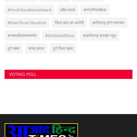
#YouthExcellenceAward
अवैध शराब
#नगरनिगमबैठक
Bhilai Flood Situation
जिला बदर का आरोपी
छत्तीसगढ़ ट्रेन समाचार
#नक्सलीआत्मसमर्पण
#DrinkAndDrive
#छत्तीसगढ़ क्राइम न्यूज़
दुर्ग खबर
चापड़ हमला
दुर्ग जिला खबर
VOTING POLL