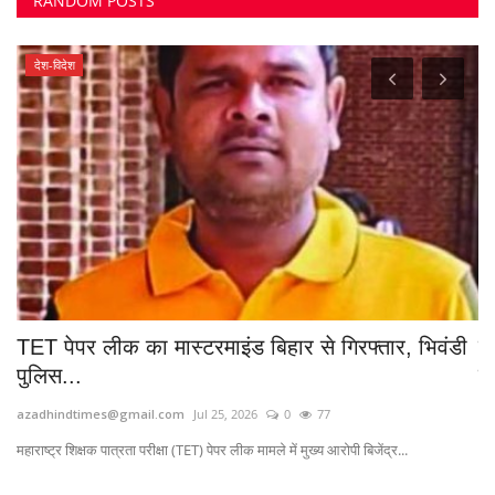
TET पेपर लीक का मास्टरमाइंड बिहार से गिरफ्तार, भिवंडी
ब
पुलिस...
मौ
azadhindtimes@gmail.com
Jul 25, 2026
0
77
Sa
महाराष्ट्र शिक्षक पात्रता परीक्षा (TET) पेपर लीक मामले में मुख्य आरोपी बिजेंद्र...
TAGS
बेवफाई मामला
#हरेली_त्योहार
ताम्रध्वज साहू
Trifed
Anti Cow Slaughter
ललित चंद्राकर
#कुसमी थाना
खारून नदी डूबा युवक
ठगी
#सुसाइड_नोट
तमंचा से हत्या
#ग्रामनिकुम
पारिवारिक विवाद
#Kharisia
PM