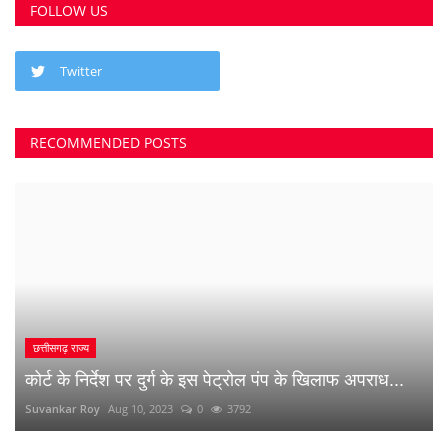
FOLLOW US
Twitter
छत्तीसगढ़ राज्य
RECOMMENDED POSTS
कोर्ट के निर्देश पर दुर्ग के इस पेट्रोल पंप के खिलाफ अपराध...
Suvankar Roy
Aug 10, 2023
0
3792
भिलाई में लगेगा धीरेन्द्र शास्त्री का दिव्य दरबार, जयंती...
Suvankar Roy
Jul 25, 2023
0
3380
क्या 2 बेटी होना गुनाह है? कहते हुए पति-पत्नी ने खा लिया...
Suvankar Roy
Jun 21, 2023
0
2735
अंधे कत्ल की गुत्थी सुलझी, सरपंच निकला पिता का हत्यारा