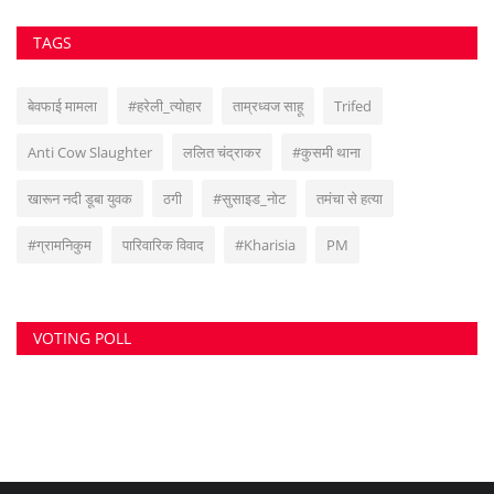
VOTING POLL
सुवांकर रॉय- संचालक/एडिटर इन चीफ <br> (अनुभव - नवभारत,हरिभूमि,नई दुनिया सहित
अन्य राष्ट्रिय समाचार पत्रों में कई वर्षों का अनुभव) हेड ऑफिस: F-188, आकाशगंगा, भिलाई,
पोस्ट-सुपेला, जिला-दुर्ग, छत्तीसगढ़, मोबाइल -6266112317, ई मेल
-
azadhindtimes@gmail.com
www.azadhindtimes.com का उद्देश्य देशहित में
सच्ची घटनाओं पर प्रकाश डालना, उनका गुणात्मक और मात्रात्मक विश्लेषण बताना, सामाजिक