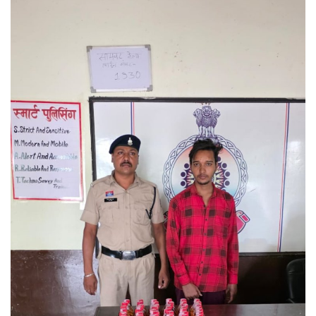
मनोरंजन
सेहत
धर्म
करियर
राशिफल
खेल
बिजनेस
फोटो
वीडियो