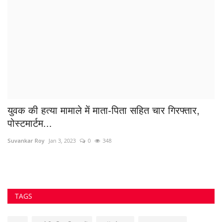
सजा
आरोपी पुलिस गिरफ्त में
#पॉक्सो एक्ट
2025 ताज़ा खबर
nagar palika
पत्नी ने कराई पति की हत्या
नीरज पाल भिलाई
Bhilai Rain News
शहीद विनोद चौबे
#क्राइमन्यूज़
रेलवे अलर्ट
Trafic police
जिला बदर का आरोपी
अटल नगर
Raj Bhavan News
VOTING POLL