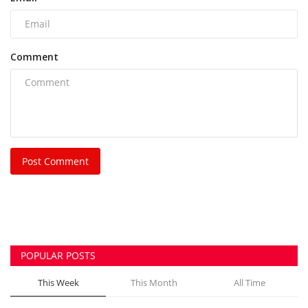
भिलाई नगर निगम की एमआईसी मेंबर रीता सिंह, पति और
पुत्र...
azadhindtimes@gmail.com
Aug 3, 2026
0
243
भिलाई इस्पात संयंत्र लोहा चोरी केस: रसूखदार कारोबारी
भास्कर...
azadhindtimes@gmail.com
Aug 1, 2026
0
233
भिलाई में दिनदहाड़े चेन स्नेचिंग की कोशिश, महिला के गले...
azadhindtimes@gmail.com
Jul 31, 2026
0
209
मॉर्निंग वॉक पर निकली बुजुर्ग महिला से 20 ग्राम सोने की...
azadhindtimes@gmail.com
Jul 31, 2026
0
200
उपसरपंच हत्याकांड का खुलासा, लूट के विरोध पर की थी
हत्या,...