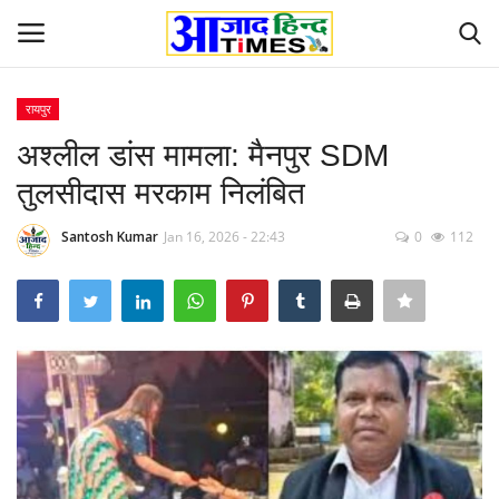
रायपुर
Login
Register
अश्लील डांस मामला: मैनपुर SDM
तुलसीदास मरकाम निलंबित
Home
Santosh Kumar
Jan 16, 2026 - 22:43
0
112
ओडिशा
Contact
देश-विदेश
छत्तीसगढ़ राज्य
दुनिया