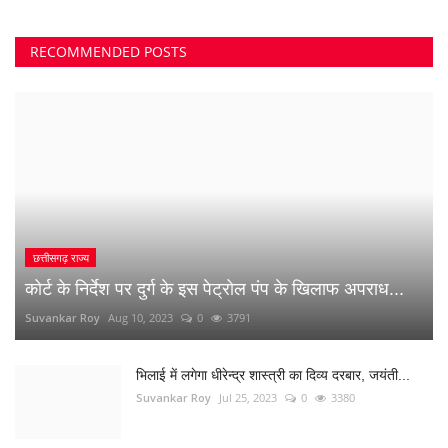
क्या 2 बेटी होना गुनाह है? कहते हुए पति-पत्नी ने खा लिया...
Suvankar Roy
Jun 21, 2023
0
2735
अंधे कत्ल की गुत्थी सुलझी, सरपंच निकला पिता का हत्यारा
Suvankar Roy
Jan 3, 2023
0
2993
नौकरी लगाने के नाम पर युवाओं से 10 लाख की ठगी
Suvankar Roy
Dec 26, 2022
0
1515
RANDOM POSTS
धमधा