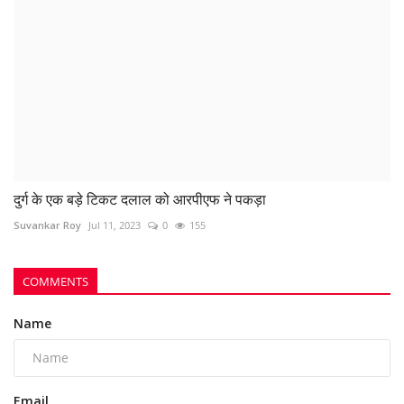
Comment
Post Comment
POPULAR POSTS
This Week
This Month
All Time