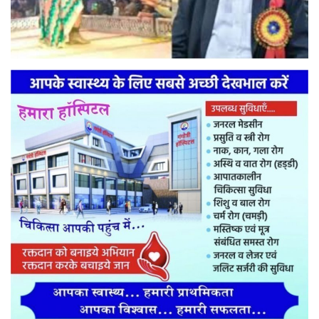
मनोरंजन
सेहत
धर्म
करियर
राशिफल
खेल
बिजनेस
फोटो
वीडियो