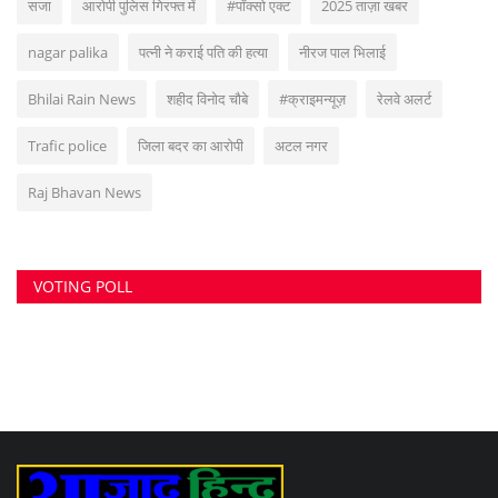
सुवांकर रॉय- संचालक/एडिटर इन चीफ <br> (अनुभव - नवभारत,हरिभूमि,नई दुनिया सहित
अन्य राष्ट्रिय समाचार पत्रों में कई वर्षों का अनुभव) हेड ऑफिस: F-188, आकाशगंगा, भिलाई,
पोस्ट-सुपेला, जिला-दुर्ग, छत्तीसगढ़, मोबाइल -6266112317, ई मेल
-
azadhindtimes@gmail.com
www.azadhindtimes.com का उद्देश्य देशहित में
सच्ची घटनाओं पर प्रकाश डालना, उनका गुणात्मक और मात्रात्मक विश्लेषण बताना, सामाजिक
समस्याओं को उजागर करना, सरकार की जन-कल्याणकारी योजनाओं पर प्रकाश डालना,
जनता की इच्छाओं, विचारों को समझना और उन्हें व्यक्त करने का मौका देना, उनके अधिकारों के
साथ लोकतांत्रिक परम्पराओं की रक्षा करना है।
RANDOM POSTS
ऊर्जावान कार्यकर्ता ही भाजपा की मजबूती है
दल्लीराजहरा हादसे पर BSP की बड़ी कार्रवाई, दो अधिकारी
निलंबित