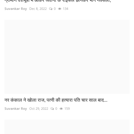
ग्रामीण वेशभूषा में आकर जवानों के राइफल छीनकर भागे नक्सली,
Suvankar Roy
Dec 8, 2022
0
134
नर कंकाल ने खोला राज, पत्नी की हत्यारा पति चार साल बाद...
Suvankar Roy
Oct 29, 2022
0
159
दुर्ग के एक बड़े टिकट दलाल को आरपीएफ ने पकड़ा
Suvankar Roy
Jul 11, 2023
0
155
COMMENTS
Name
Email