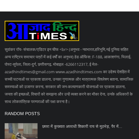
सुवांकर रॉय- संचालक/एडिटर इन चीफ <br> (अनुभव - नवभारत,हरिभूमि,नई दुनिया सहित
अन्य राष्ट्रिय समाचार पत्रों में कई वर्षों का अनुभव) हेड ऑफिस: F-188, आकाशगंगा, भिलाई,
पोस्ट-सुपेला, जिला-दुर्ग, छत्तीसगढ़, मोबाइल -6266112317, ई मेल
-
azadhindtimes@gmail.com
www.azadhindtimes.com का उद्देश्य देशहित में
सच्ची घटनाओं पर प्रकाश डालना, उनका गुणात्मक और मात्रात्मक विश्लेषण बताना, सामाजिक
समस्याओं को उजागर करना, सरकार की जन-कल्याणकारी योजनाओं पर प्रकाश डालना,
जनता की इच्छाओं, विचारों को समझना और उन्हें व्यक्त करने का मौका देना, उनके अधिकारों के
साथ लोकतांत्रिक परम्पराओं की रक्षा करना है।
RANDOM POSTS
छपरा में कुख्यात अपराधी शिकारी राय से मुठभेड़, पैर में...