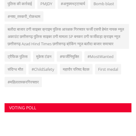
पुलिस की कार्रवाई
PMJDY
#अनुपमभट्टाचार्य
Bomb blast
#नशा_तस्करी_रोकथाम
बलौदा बाजार ठगी साइबर क्राइम पुलिस आरक्षक गिरफ्तार फर्जी एसपी हेमंत नायक म्यूल
अकाउंट छत्तीसगढ़ पुलिस साइबर ठगी मामला SP बनकर ठगी फर्जीवाड़ा क्राइम न्यूज
छत्तीसगढ़ Azad Hind Times छत्तीसगढ़ ब्रेकिंग न्यूज बलौदा बाजार समाचार
ट्रैफिक पुलिस
मुकेश टंडन
#फर्जीनियुक्ति
#MostWanted
संदिग्ध मौत
#ChildSafety
महापौर परिषद बैठक
First medal
#महिलातस्करगिरफ्तार
VOTING POLL