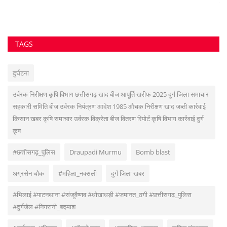
.
फर्
TAGS
दुर्घटना
उर्वरक निरीक्षण कृषि विभाग छत्तीसगढ़ खाद बीज आपूर्ति खरीफ 2025 दुर्ग जिला समाचार
सहकारी समिति बीज उर्वरक नियंत्रण आदेश 1985 औचक निरीक्षण खाद जब्ती कार्रवाई
किसान खबर कृषि समाचार उर्वरक विक्रेता बीज वितरण रिपोर्ट कृषि विभाग कार्रवाई दुर्ग
कृष
#छत्तीसगढ़_पुलिस
Draupadi Murmu
Bomb blast
अग्रसेन चौक
#महिला_नक्सली
दुर्ग जिला खबर
#भिलाई #पाटनथाना #संजूवैष्णव #धोखाधड़ी #जमानत_ठगी #छत्तीसगढ़_पुलिस
#दुर्गजेल #निगरानी_बदमाश