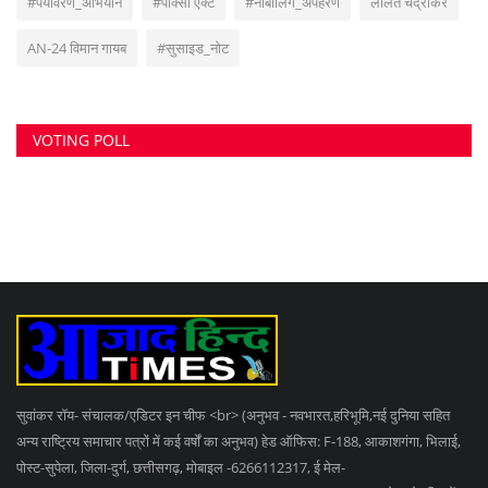
#पर्यावरण_अभियान
#पॉक्सो एक्ट
#नाबालिग_अपहरण
ललित चंद्राकर
AN-24 विमान गायब
#सुसाइड_नोट
VOTING POLL
सुवांकर रॉय- संचालक/एडिटर इन चीफ <br> (अनुभव - नवभारत,हरिभूमि,नई दुनिया सहित
अन्य राष्ट्रिय समाचार पत्रों में कई वर्षों का अनुभव) हेड ऑफिस: F-188, आकाशगंगा, भिलाई,
पोस्ट-सुपेला, जिला-दुर्ग, छत्तीसगढ़, मोबाइल -6266112317, ई मेल
-