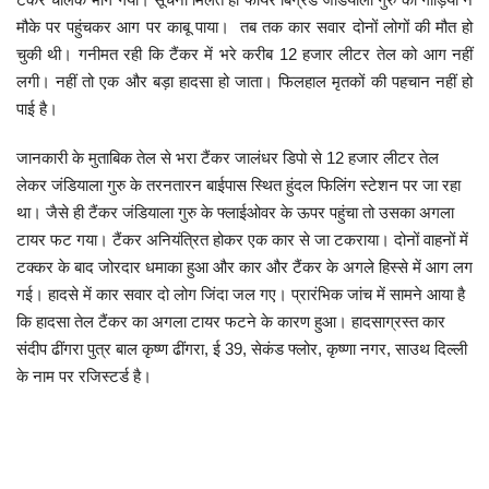
मौके पर पहुंचकर आग पर काबू पाया। तब तक कार सवार दोनों लोगों की मौत हो
मनोरंजन
चुकी थी। गनीमत रही कि टैंकर में भरे करीब 12 हजार लीटर तेल को आग नहीं
लगी। नहीं तो एक और बड़ा हादसा हो जाता। फिलहाल मृतकों की पहचान नहीं हो
सेहत
पाई है।
धर्म
जानकारी के मुताबिक तेल से भरा टैंकर जालंधर डिपो से 12 हजार लीटर तेल
लेकर जंडियाला गुरु के तरनतारन बाईपास स्थित हुंदल फिलिंग स्टेशन पर जा रहा
करियर
था। जैसे ही टैंकर जंडियाला गुरु के फ्लाईओवर के ऊपर पहुंचा तो उसका अगला
टायर फट गया। टैंकर अनियंत्रित होकर एक कार से जा टकराया। दोनों वाहनों में
राशिफल
टक्कर के बाद जोरदार धमाका हुआ और कार और टैंकर के अगले हिस्से में आग लग
गई। हादसे में कार सवार दो लोग जिंदा जल गए। प्रारंभिक जांच में सामने आया है
खेल
कि हादसा तेल टैंकर का अगला टायर फटने के कारण हुआ। हादसाग्रस्त कार
संदीप ढींगरा पुत्र बाल कृष्ण ढींगरा, ई 39, सेकंड फ्लोर, कृष्णा नगर, साउथ दिल्ली
बिजनेस
के नाम पर रजिस्टर्ड है।
फोटो
वीडियो