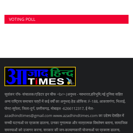
VOTING POLL
सुवांकर रॉय- संचालक/एडिटर इन चीफ <br> (अनुभव - नवभारत,हरिभूमि,नई दुनिया सहित
अन्य राष्ट्रिय समाचार पत्रों में कई वर्षों का अनुभव) हेड ऑफिस: F-188, आकाशगंगा, भिलाई,
पोस्ट-सुपेला, जिला-दुर्ग, छत्तीसगढ़, मोबाइल -6266112317, ई मेल
-
azadhindtimes@gmail.com
www.azadhindtimes.com का उद्देश्य देशहित में
सच्ची घटनाओं पर प्रकाश डालना, उनका गुणात्मक और मात्रात्मक विश्लेषण बताना, सामाजिक
समस्याओं को उजागर करना, सरकार की जन-कल्याणकारी योजनाओं पर प्रकाश डालना,