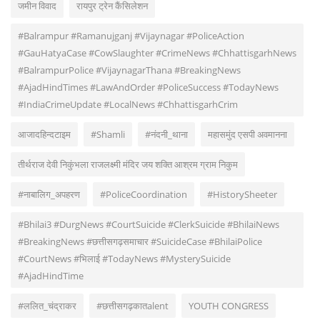
जमीन विवाद
रायपुर ट्रेन कैंसिलेशन
#Balrampur #Ramanujganj #Vijaynagar #PoliceAction
#GauHatyaCase #CowSlaughter #CrimeNews #ChhattisgarhNews
#BalrampurPolice #VijaynagarThana #BreakingNews
#AjadHindTimes #LawAndOrder #PoliceSuccess #TodayNews
#IndiaCrimeUpdate #LocalNews #ChhattisgarhCrim
आजादहिन्दटाइम
#Shamli
#नंदनी_थाना
महासमुंद एसपी अवमानना
तीर्थराज देवी निकुंभला राजलक्ष्मी मंदिर जय शक्ति आश्रम ग्राम निकुम
#नाबालिग_अपहरण
#PoliceCoordination
#HistorySheeter
#Bhilai3 #DurgNews #CourtSuicide #ClerkSuicide #BhilaiNews
#BreakingNews #छत्तीसगढ़समाचार #SuicideCase #BhilaiPolice
#CourtNews #भिलाई #TodayNews #MysterySuicide
#AjadHindTime
#ललित_चंद्राकर
#छत्तीसगढ़कातalent
YOUTH CONGRESS