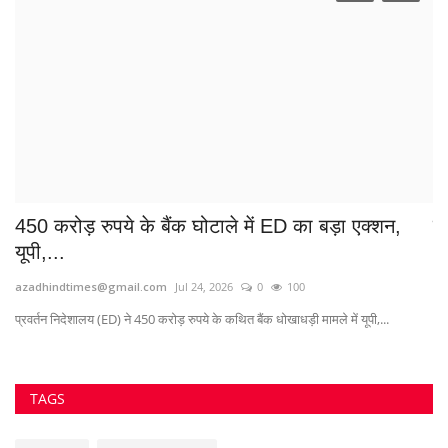
450 करोड़ रुपये के बैंक घोटाले में ED का बड़ा एक्शन,
पु
यूपी,...
Su
azadhindtimes@gmail.com
Jul 24, 2026
0
100
प्रवर्तन निदेशालय (ED) ने 450 करोड़ रुपये के कथित बैंक धोखाधड़ी मामले में यूपी,...
TAGS