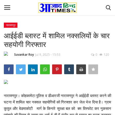
नारायणपुर
Login
Register
आईईडी ब्लास्ट में शामिल नक्सलियों के चार
सहयोगी गिरफ्तार
Home
Suvankar Roy
Jul 9, 2025 - 15:53
0
120
ओडिशा
Contact
देश-विदेश
नारायणपुर। कोहकामेटा पुलिस व डीआरजी नारायणपुर ने आईईडी ब्लास्ट करने की
छत्तीसगढ़ राज्य
घटना में शामिल चार नक्सल सहयोगियों को गिरफ्तार कर जेल भेज दिया है। ग्राम
कुतुल और बेडमाकोटी मार्ग के किनारे सुरक्षा बल को बम विस्फोट कर नुकसान
दुनिया
पहुंचाने की नियत से लगाए गए आई ई डी में गंभीर रूप से घायल हुए ट्रक ड्राइवर