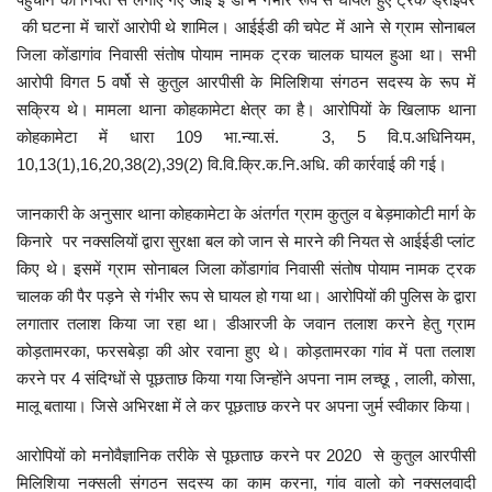
की घटना में चारों आरोपी थे शामिल। आईईडी की चपेट में आने से ग्राम सोनाबल
मनोरंजन
जिला कोंडागांव निवासी संतोष पोयाम नामक ट्रक चालक घायल हुआ था। सभी
आरोपी विगत 5 वर्षो से कुतुल आरपीसी के मिलिशिया संगठन सदस्य के रूप में
सेहत
सक्रिय थे। मामला थाना कोहकामेटा क्षेत्र का है। आरोपियों के खिलाफ थाना
कोहकामेटा में धारा 109 भा.न्या.सं. 3, 5 वि.प.अधिनियम,
धर्म
10,13(1),16,20,38(2),39(2) वि.वि.क्रि.क.नि.अधि. की कार्रवाई की गई।
करियर
जानकारी के अनुसार थाना कोहकामेटा के अंतर्गत ग्राम कुतुल व बेड़माकोटी मार्ग के
किनारे पर नक्सलियों द्वारा सुरक्षा बल को जान से मारने की नियत से आईईडी प्लांट
राशिफल
किए थे। इसमें ग्राम सोनाबल जिला कोंडागांव निवासी संतोष पोयाम नामक ट्रक
चालक की पैर पड़ने से गंभीर रूप से घायल हो गया था। आरोपियों की पुलिस के द्वारा
खेल
लगातार तलाश किया जा रहा था। डीआरजी के जवान तलाश करने हेतु ग्राम
कोड़तामरका, फरसबेड़ा की ओर रवाना हुए थे। कोड़तामरका गांव में पता तलाश
बिजनेस
करने पर 4 संदिग्धों से पूछताछ किया गया जिन्होंने अपना नाम लच्छू , लाली, कोसा,
मालू बताया। जिसे अभिरक्षा में ले कर पूछताछ करने पर अपना जुर्म स्वीकार किया।
फोटो
आरोपियों को मनोवैज्ञानिक तरीके से पूछताछ करने पर 2020 से कुतुल आरपीसी
मिलिशिया नक्सली संगठन सदस्य का काम करना, गांव वालो को नक्सलवादी
वीडियो