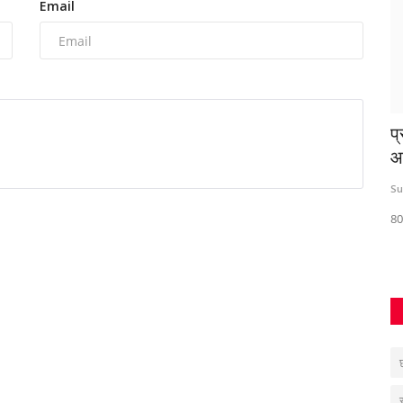
Email
पी
जन्मदिन के दिन लापता हुई युवती का रेत में दफन
प्
मिला शव,...
आ
1
Santosh Kumar
Jun 25, 2026
0
228
Su
महासमुंद के झारा गांव में 18 वर्षीय भारती टंडन की संदिग्ध परिस्थितियों में मौत,...
80 