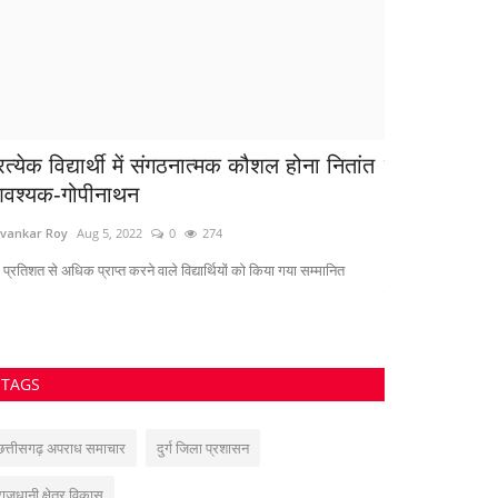
रत्येक विद्यार्थी में संगठनात्मक कौशल होना नितांत
दिल्ली कूच पर 
वश्यक-गोपीनाथन
अलर्ट, भारत-अ
vankar Roy
Aug 5, 2022
0
274
azadhindtimes@g
प्रतिशत से अधिक प्राप्त करने वाले विद्यार्थियों को किया गया सम्मानित
भारत-अमेरिका व्यापार 
ने विभिन्न...
TAGS
छत्तीसगढ़ अपराध समाचार
दुर्ग जिला प्रशासन
राजधानी क्षेत्र विकास