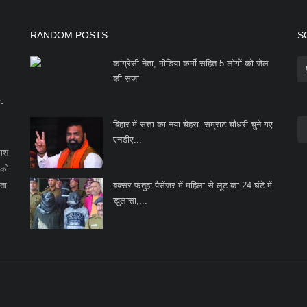
RANDOM POSTS
S
कांग्रेसी नेता, मीडिया कर्मी सहित 5 लोगाें को जेल
की सजा
F-
बिहार में सत्ता का नया चेहरा: सम्राट चौधरी चुने गए
एनडीए...
काश
 को
ता
बक्सर-फतुहा पैसेंजर में महिला से लूट का 24 घंटे में
खुलासा,...