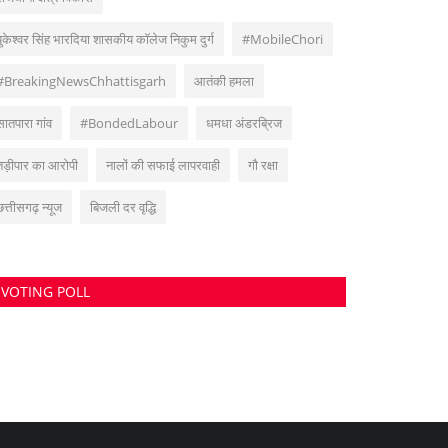
पुकेश्वर सिंह भारदिया शासकीय कॉलेज निकुम दुर्ग
#MobileChori
#BreakingNewsChhattisgarh
आतंकी हमला
सातपारा गांव
#BondedLabour
धमधा अंडरब्रिज
तड़ीपार का आरोपी
नालों की सफाई लापरवाही
गौ रक्षा
छत्तीसगढ़ न्यूज
बिजली दर वृद्धि
VOTING POLL