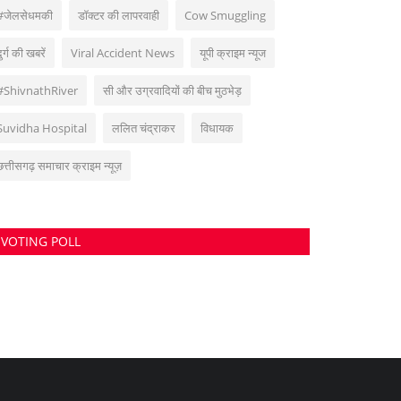
#जेलसेधमकी
डॉक्टर की लापरवाही
Cow Smuggling
ुर्ग की खबरें
Viral Accident News
यूपी क्राइम न्यूज
#ShivnathRiver
सी और उग्रवादियों की बीच मुठभेड़
Suvidha Hospital
ललित चंद्राकर
विधायक
छत्तीसगढ़ समाचार क्राइम न्यूज़
VOTING POLL