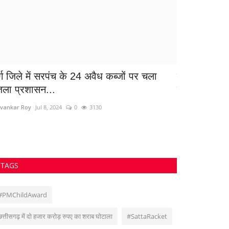
 जिले में सरपंच के 24 अवैध कब्जों पर चला
मित्रता की मिसाल:
 प्रशासन...
जताई थी...
ar Roy
Jul 8, 2024
0
3130
Suvankar Roy
Jul 31, 2
TAGS
#PMChildAward
छत्तीसगढ़ में दो हजार करोड़ रुपए का शराब घोटाला
#SattaRacket