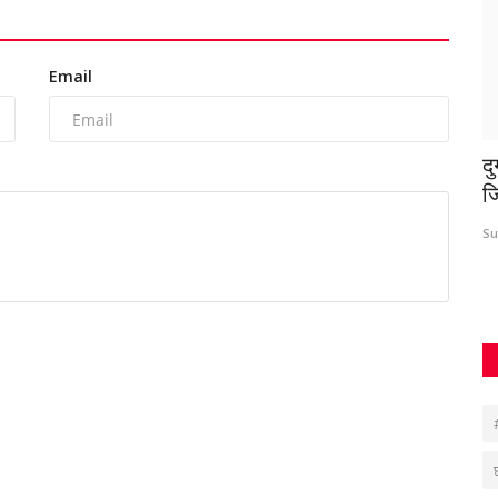
Email
वक-
भाजपा किसान मोर्चा ने राज्य सरकार पर किसानों के
दुर्ग
प्रति उदासीनता...
जिला
Suvankar Roy
Sep 6, 2022
0
281
Suvank