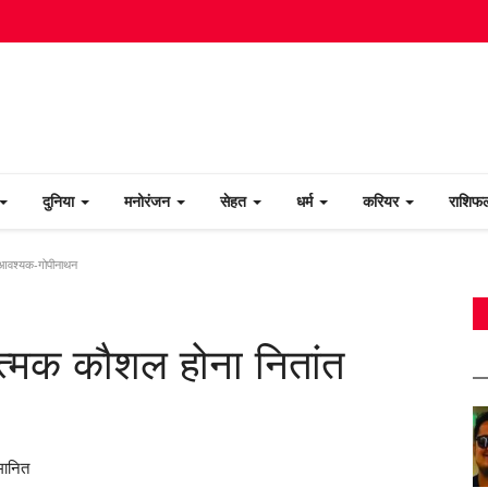
दुनिया
मनोरंजन
सेहत
धर्म
करियर
राशि
ांत आवश्यक-गोपीनाथन
गठनात्मक कौशल होना नितांत
्मानित