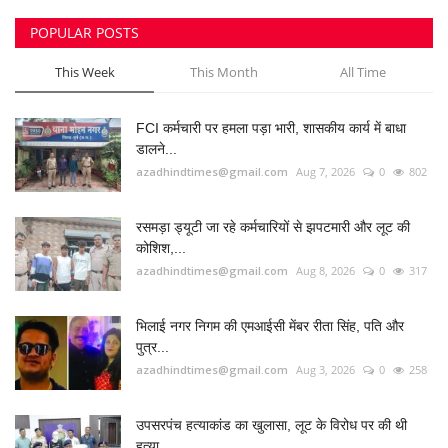
रसमड़ा ड्यूटी जा रहे कर्मचारियों से झपटमारी और लूट की
कोशिश,...
azadhindtimes@gmail.com
Aug 8, 2026
0
317
भिलाई नगर निगम की एमआईसी मेंबर रीता सिंह, पति और
पुत्र...
azadhindtimes@gmail.com
Aug 3, 2026
0
258
उपसरपंच हत्याकांड का खुलासा, लूट के विरोध पर की थी
हत्या,...
azadhindtimes@gmail.com
Aug 5, 2026
0
205
झांसी में भीषण सड़क हादसा: अतीक अहमद के बेटे आबान
अहमद...
azadhindtimes@gmail.com
Aug 6, 2026
0
198
RADIO SANGWARI (छत्तीसगढ़ी रेडियो चैनल)