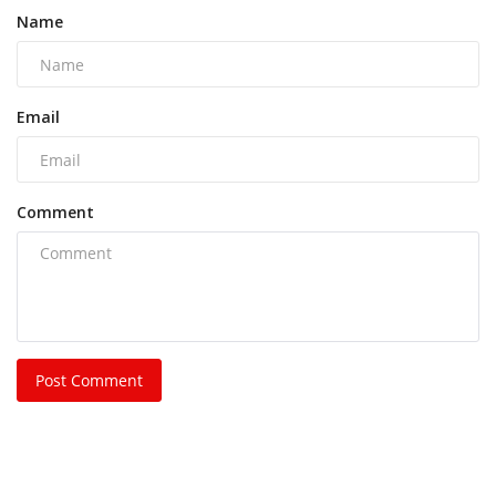
Post Comment
POPULAR POSTS
This Week
This Month
All Time
FCI कर्मचारी पर हमला पड़ा भारी, शासकीय कार्य में बाधा
डालने...
azadhindtimes@gmail.com
Aug 7, 2026
0
802