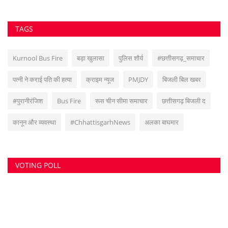
कानून और व्यवस्था
#ChhattisgarhNews
अलका बाघमार
VOTING POLL
सुवांकर रॉय- संचालक/एडिटर इन चीफ <br> (अनुभव - नवभारत,हरिभूमि,नई दुनिया सहित
अन्य राष्ट्रिय समाचार पत्रों में कई वर्षों का अनुभव) हेड ऑफिस: F-188, आकाशगंगा, भिलाई,
पोस्ट-सुपेला, जिला-दुर्ग, छत्तीसगढ़, मोबाइल -6266112317, ई मेल
-
azadhindtimes@gmail.com
www.azadhindtimes.com का उद्देश्य देशहित में