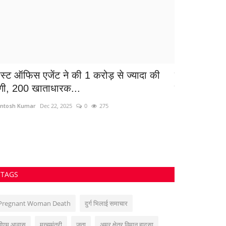
ोस्ट ऑफिस एजेंट ने की 1 करोड़ से ज्यादा की
चोरी का खुलास
गी, 200 खाताधारक...
के जेवरात...
ntosh Kumar
Dec 22, 2025
0
275
Suvankar Roy
Oct
TAGS
Pregnant Woman Death
दुर्ग भिलाई समाचार
पीएम आवास
मुख्यमंत्री
जूता
अमूर क्षेत्र विमान हादसा