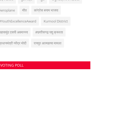
Aeroplane
मौत
कांग्रेस बनाम भाजपा
#YouthExcellenceAward
Kur­nool District
महासमुंद एसपी अवमानना
#छत्तीसगढ़ पशु क्रूरता
प्रधानमंत्री नरेंद्र मोदी
रायपुर आत्महत्या मामला
VOTING POLL