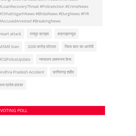
#LoanRecoveryThreat #PoliceAction #CrimeNews
#ChhattisgarhNews #BhilaiNews #DurgNews #FIR
#AccusedArrested #BreakingNews
Heart attack
रायपुर क्राइम
#क्राइमन्यूज़
MSME loan
3200 करोड़ घोटाला
जिला बदर का आरोपी
#CGPoliceUpdate
न्यायालय अवमानना केस
Andhra Pradesh Accident
छत्तीसगढ़ शहीद
मध्य प्रदेश हादसा
VOTING POLL