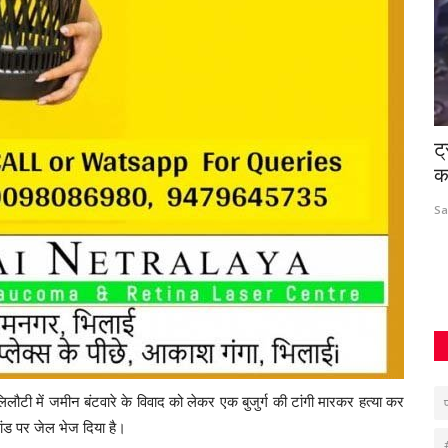
धायक से
ट्रक की चपेट में आए पति-पत्नी की मौत, 4 साल
V
का बेटा गंभीर...
व
Santosh Kumar
May 8, 2026
0
324
Su
लिलौटी में जमीन बंटवारे के विवाद को लेकर एक बुजुर्ग की टांगी मारकर हत्या कर
प
मांड पर जेल भेज दिया है।