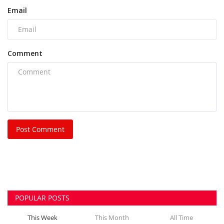
Post Comment
POPULAR POSTS
This Week
This Month
All Time
FCI कर्मचारी पर हमला पड़ा भारी, शासकीय कार्य में बाधा
डालने...
azadhindtimes@gmail.com
Aug 7, 2026
0
788
रसमड़ा ड्यूटी जा रहे कर्मचारियों से झपटमारी और लूट की
कोशिश,...
azadhindtimes@gmail.com
Aug 8, 2026
0
302