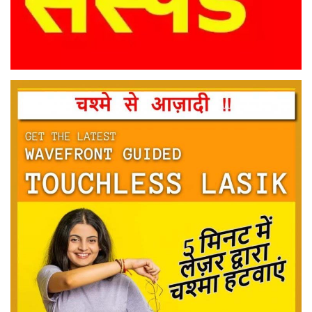
मनोरंजन
सेहत
धर्म
करियर
राशिफल
खेल
बिजनेस
फोटो
वीडियो