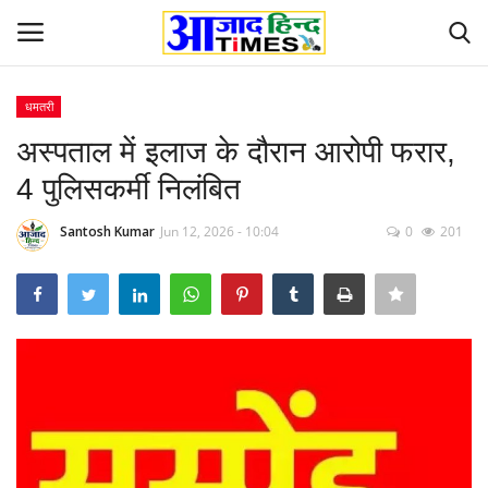
धमतरी
Login
Register
अस्पताल में इलाज के दौरान आरोपी फरार,
4 पुलिसकर्मी निलंबित
Home
Santosh Kumar
Jun 12, 2026 - 10:04
0
201
ओडिशा
Contact
देश-विदेश
छत्तीसगढ़ राज्य
दुनिया