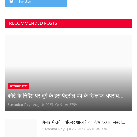
क्या 2 बेटी होना गुनाह है? कहते हुए पति-पत्नी ने खा लिया...
Suvankar Roy
Jun 21, 2023
0
2739
अंधे कत्ल की गुत्थी सुलझी, सरपंच निकला पिता का हत्यारा
Suvankar Roy
Jan 3, 2023
0
3002
नौकरी लगाने के नाम पर युवाओं से 10 लाख की ठगी
Suvankar Roy
Dec 26, 2022
0
1516
RANDOM POSTS
राजनांदगांव