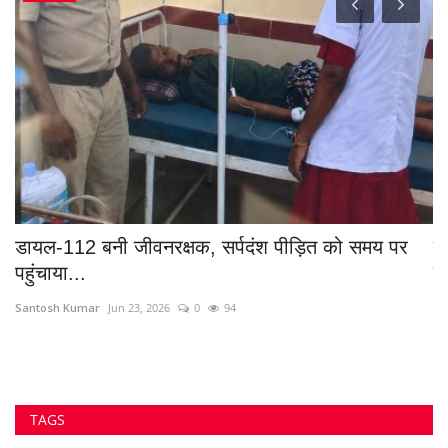
#छत्तीसगढ़न्यूज़
#दुर्ग_ग्रामीण_समाचार
#उत्तरप्रदेश_पुलिस
मुठभेड़
#BreakingNews
#ArijitSingh
Ajaz dhebar
#ठगीका_मामला
#दुर्गनगरनिगम
Mahisagar Tragedy
मन की बात
#महिला_एवं_बाल_विकास_विभाग
#थानासुपेला
#Ayodhya
मुठभेड़ में नक्सली ढेर
VOTING POLL