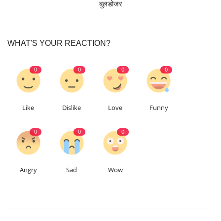
बुलडोजर
WHAT'S YOUR REACTION?
0
0
0
0
Like
Dislike
Love
Funny
0
0
0
Angry
Sad
Wow