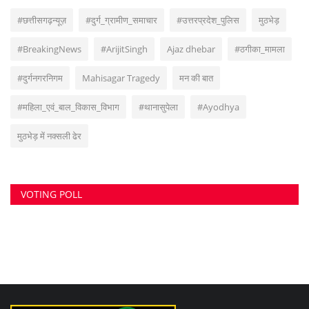
सुवांकर रॉय- संचालक/एडिटर इन चीफ <br> (अनुभव - नवभारत,हरिभूमि,नई दुनिया सहित
अन्य राष्ट्रिय समाचार पत्रों में कई वर्षों का अनुभव) हेड ऑफिस: F-188, आकाशगंगा, भिलाई,
पोस्ट-सुपेला, जिला-दुर्ग, छत्तीसगढ़, मोबाइल -6266112317, ई मेल
-
azadhindtimes@gmail.com
www.azadhindtimes.com का उद्देश्य देशहित में
सच्ची घटनाओं पर प्रकाश डालना, उनका गुणात्मक और मात्रात्मक विश्लेषण बताना, सामाजिक
समस्याओं को उजागर करना, सरकार की जन-कल्याणकारी योजनाओं पर प्रकाश डालना,
जनता की इच्छाओं, विचारों को समझना और उन्हें व्यक्त करने का मौका देना, उनके अधिकारों के
साथ लोकतांत्रिक परम्पराओं की रक्षा करना है।
RANDOM POSTS
पुरानी विवाद को लेकर मजदूर की पिटाई, अपराध दर्ज
पांच किलो प्लास्टिक जब्त