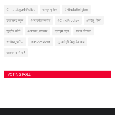
सुवांकर रॉय- संचालक/एडिटर इन चीफ <br> (अनुभव - नवभारत,हरिभूमि,नई दुनिया सहित
अन्य राष्ट्रिय समाचार पत्रों में कई वर्षों का अनुभव) हेड ऑफिस: F-188, आकाशगंगा, भिलाई,
पोस्ट-सुपेला, जिला-दुर्ग, छत्तीसगढ़, मोबाइल -6266112317, ई मेल
-
azadhindtimes@gmail.com
www.azadhindtimes.com का उद्देश्य देशहित में
सच्ची घटनाओं पर प्रकाश डालना, उनका गुणात्मक और मात्रात्मक विश्लेषण बताना, सामाजिक
समस्याओं को उजागर करना, सरकार की जन-कल्याणकारी योजनाओं पर प्रकाश डालना,
जनता की इच्छाओं, विचारों को समझना और उन्हें व्यक्त करने का मौका देना, उनके अधिकारों के
साथ लोकतांत्रिक परम्पराओं की रक्षा करना है।
RANDOM POSTS
कन्फर्म टिकट रद्द करना विस्तारा को पड़ा भारी, उपभोक्ता...
अर्जेंटीना और यूरोपीय चैंपियन स्पेन के बीच खिताबी जंग आज,...