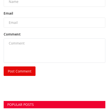
Post Comment
POPULAR POSTS
This Week
This Month
All Time
भिलाई नगर निगम की एमआईसी मेंबर रीता सिंह, पति और
पुत्र...
azadhindtimes@gmail.com
Aug 3, 2026
0
242
भिलाई इस्पात संयंत्र लोहा चोरी केस: रसूखदार कारोबारी
भास्कर...
azadhindtimes@gmail.com
Aug 1, 2026
0
232