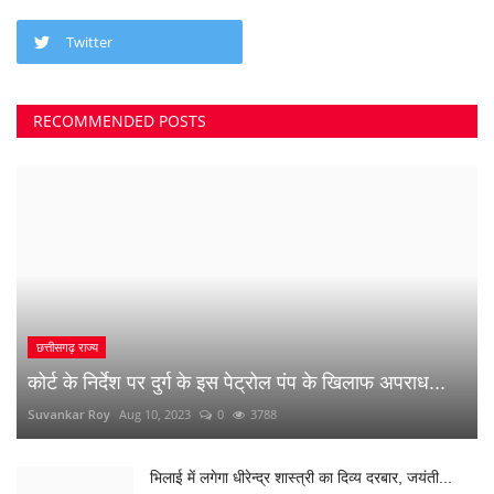
Suvankar Roy
Jul 25, 2023
0
3379
क्या 2 बेटी होना गुनाह है? कहते हुए पति-पत्नी ने खा लिया...
Suvankar Roy
Jun 21, 2023
0
2735
अंधे कत्ल की गुत्थी सुलझी, सरपंच निकला पिता का हत्यारा
Suvankar Roy
Jan 3, 2023
0
2992
नौकरी लगाने के नाम पर युवाओं से 10 लाख की ठगी
Suvankar Roy
Dec 26, 2022
0
1515
RANDOM POSTS