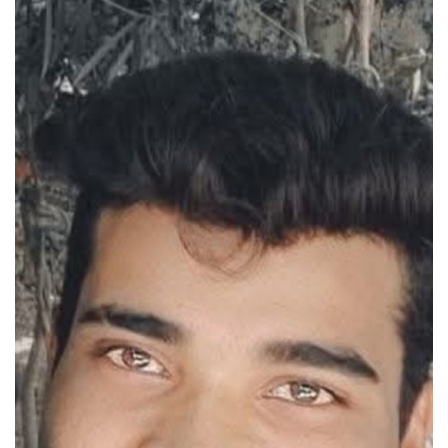
मनोरंजन
सेहत
धर्म
करियर
राशिफल
खेल
बिजनेस
फोटो
वीडियो