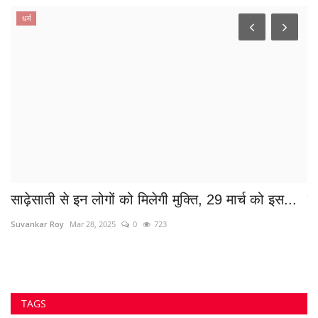
ChhattisgarhPolice
रायपुर पुलिस
#HinduReligion
छत्तीसगढ़ न्यूज
#प्राकृतिकसंदेश
#ChildProdigy
#घरेलू_हिंसा
सुप्रीम कोर्ट
#अलका_बाघमार
क्राइम न्यूज
शराब घोटाला
#टोमेश_पाटिल
Bus Accident
मुख्यमंत्री विष्णु देव साय
जलभराव भिलाई
VOTING POLL