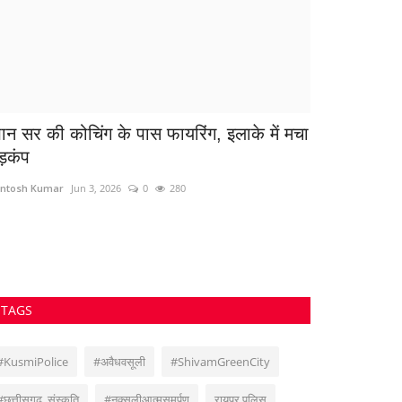
ान सर की कोचिंग के पास फायरिंग, इलाके में मचा
आज का राश
ड़कंप
Suvankar Roy
Sep
ntosh Kumar
Jun 3, 2026
0
280
TAGS
#KusmiPolice
#अवैधवसूली
#ShivamGreenCity
#छत्तीसगढ़_संस्कृति
#नक्सलीआत्मसमर्पण
रायपुर पुलिस