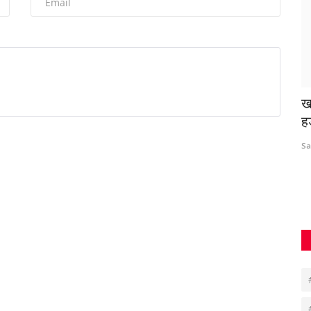
ाई, 60
बालासोर यौन उत्पीड़न पीड़िता छात्रा की मौत,
ख
राष्ट्रपति...
ह
Suvankar Roy
Jul 15, 2025
0
1179
Sa
ओडिशा के फकीर मोहन कॉलेज की छात्रा, जिसने यौन उत्पीड़न के खिलाफ
आत्मदाह किया था,...