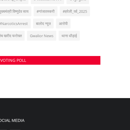
मुख्यमंत्री विष्णुदेव साय
#गांजातस्करी
#हरेली_पर्व_2025
#NarcoticsArrest
बालोद न्यूज
आरोपी
पंच खरीद फरोख्त
Gwalior News
थाना धौड़ाई
VOTING POLL
OCIAL MEDIA