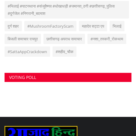
#भिलाई #पाटनथाना #संजूवैष्णव #धोखाधड़ी #जमानत_ठगी #छत्तीसगढ़_पुलिस
#दुर्गजेल #निगरानी_बदमाश
दुर्ग शहर
#MushroomFactoryScam
महादेव सट्टा एप
भिलाई
बिजली समाचार रायपुर
छत्तीसगढ़ अपराध समाचार
#नशा_तस्करी_रोकथाम
#SattaAppCrackdown
#शहीद_चौक
VOTING POLL