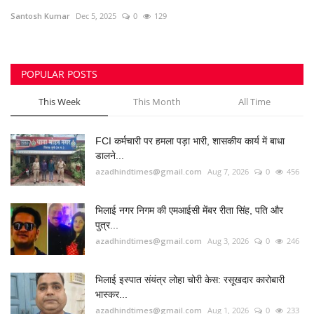
Santosh Kumar
Dec 5, 2025
0
129
मनोरंजन
सेहत
POPULAR POSTS
धर्म
This Week
This Month
All Time
करियर
FCI कर्मचारी पर हमला पड़ा भारी, शासकीय कार्य में बाधा
डालने...
राशिफल
azadhindtimes@gmail.com
Aug 7, 2026
0
456
खेल
भिलाई नगर निगम की एमआईसी मेंबर रीता सिंह, पति और
पुत्र...
बिजनेस
azadhindtimes@gmail.com
Aug 3, 2026
0
246
फोटो
भिलाई इस्पात संयंत्र लोहा चोरी केस: रसूखदार कारोबारी
भास्कर...
वीडियो
azadhindtimes@gmail.com
Aug 1, 2026
0
233