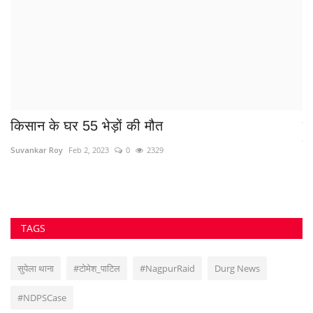
किसान के घर 55 भेड़ों की मौत
प
गि
Suvankar Roy
Feb 2, 2023
0
2329
Su
TAGS
सुपेला थाना
#टोमेश_पाटिल
#NagpurRaid
Durg News
#NDPSCase