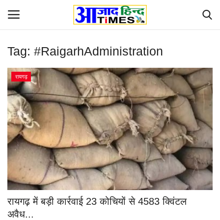
Tag:
#RaigarhAdministration
Login
Register
रायगढ़
Home
ओडिशा
Contact
देश-विदेश
छत्तीसगढ़ राज्य
रायगढ़ में बड़ी कार्रवाई 23 कोचियों से 4583 क्विंटल
दुनिया
अवैध...