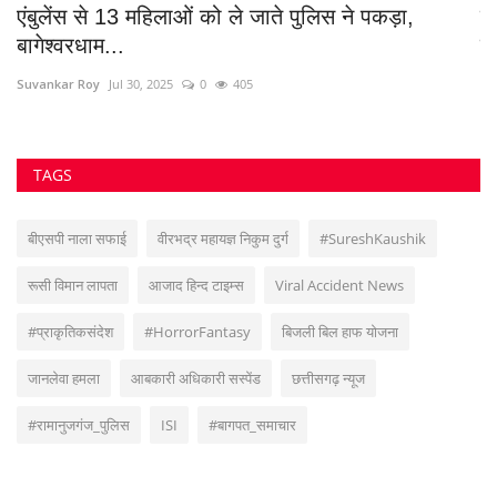
VOTING POLL
सुवांकर रॉय- संचालक/एडिटर इन चीफ <br> (अनुभव - नवभारत,हरिभूमि,नई दुनिया सहित
अन्य राष्ट्रिय समाचार पत्रों में कई वर्षों का अनुभव) हेड ऑफिस: F-188, आकाशगंगा, भिलाई,
पोस्ट-सुपेला, जिला-दुर्ग, छत्तीसगढ़, मोबाइल -6266112317, ई मेल
-
azadhindtimes@gmail.com
www.azadhindtimes.com का उद्देश्य देशहित में
सच्ची घटनाओं पर प्रकाश डालना, उनका गुणात्मक और मात्रात्मक विश्लेषण बताना, सामाजिक
समस्याओं को उजागर करना, सरकार की जन-कल्याणकारी योजनाओं पर प्रकाश डालना,
जनता की इच्छाओं, विचारों को समझना और उन्हें व्यक्त करने का मौका देना, उनके अधिकारों के
साथ लोकतांत्रिक परम्पराओं की रक्षा करना है।