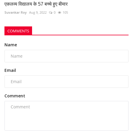
Post Comment
POPULAR POSTS
This Week
This Month
All Time
FCI कर्मचारी पर हमला पड़ा भारी, शासकीय कार्य में बाधा
डालने...
azadhindtimes@gmail.com
Aug 7, 2026
0
718
भिलाई नगर निगम की एमआईसी मेंबर रीता सिंह, पति और
पुत्र...
azadhindtimes@gmail.com
Aug 3, 2026
0
247