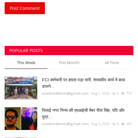
भिलाई इस्पात संयंत्र लोहा चोरी केस: रसूखदार कारोबारी
भास्कर...
azadhindtimes@gmail.com
Aug 1, 2026
0
234
उपसरपंच हत्याकांड का खुलासा, लूट के विरोध पर की थी
हत्या,...
azadhindtimes@gmail.com
Aug 5, 2026
0
195
झांसी में भीषण सड़क हादसा: अतीक अहमद के बेटे आबान
अहमद...
azadhindtimes@gmail.com
Aug 6, 2026
0
188
RADIO SANGWARI (छत्तीसगढ़ी रेडियो चैनल)