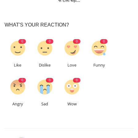
से टला बड़ा...
WHAT'S YOUR REACTION?
0
0
0
0
Like
Dislike
Love
Funny
0
0
0
Angry
Sad
Wow