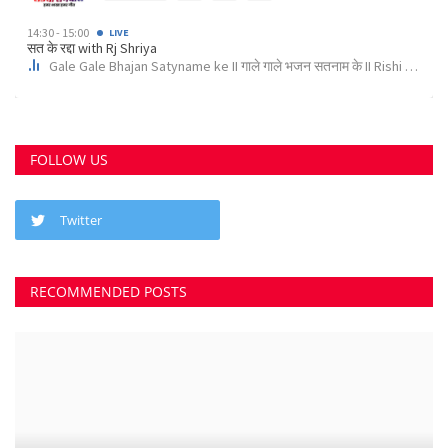
छत्तीसगढ़ राज्य
कोर्ट के निर्देश पर दुर्ग के इस पेट्रोल पंप के खिलाफ अपराध...
Suvankar Roy
Aug 10, 2023
0
3792
भिलाई में लगेगा धीरेन्द्र शास्त्री का दिव्य दरबार, जयंती...
Suvankar Roy
Jul 25, 2023
0
3380
क्या 2 बेटी होना गुनाह है? कहते हुए पति-पत्नी ने खा लिया...
Suvankar Roy
Jun 21, 2023
0
2736
अंधे कत्ल की गुत्थी सुलझी, सरपंच निकला पिता का हत्यारा
Suvankar Roy
Jan 3, 2023
0
2996