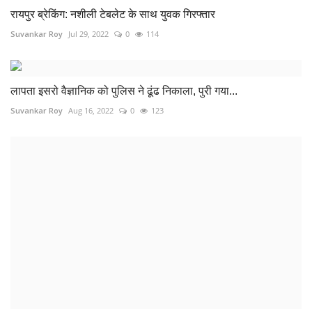
रायपुर ब्रेकिंग: नशीली टेबलेट के साथ युवक गिरफ्तार
Suvankar Roy
Jul 29, 2022
0
114
लापता इसरो वैज्ञानिक को पुलिस ने ढूंढ निकाला, पुरी गया...
Suvankar Roy
Aug 16, 2022
0
123
बीजेपी कार्यकर्ताओं पर केस दर्ज
Suvankar Roy
Aug 26, 2022
0
105
विधानसभा की कमेटी करेगी टैबलेट खरीदी की जांच, स्पीकर ने...
Suvankar Roy
Mar 14, 2022
0
106