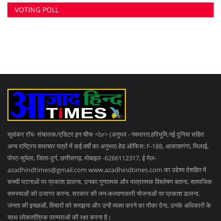
RANDOM POSTS
टाटा और पतंजलि के नाम पर बिक रहा था नकली नमक, धनबाद
में...
जेल के मिट्टी के ढेर से मोबाइल बरामद, पुलिसकर्मी जांच के...
आदिवासी महिला से गैंगरेप, घर से उठाकर 3 घंटे तक किया
दुष्कर्म;...
SOCIAL MEDIA