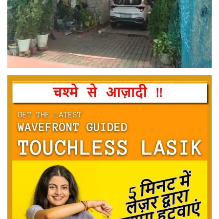
मनोरंजन
सेहत
धर्म
करियर
राशिफल
खेल
बिजनेस
फोटो
वीडियो