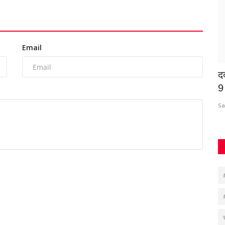
Email
ोड़ों का
अनियंत्रित होकर शवनाथ नदी में गिरी कार, बैंक
द
कर्मचारी की...
9 
Suvankar Roy
Jun 23, 2025
0
628
Sa