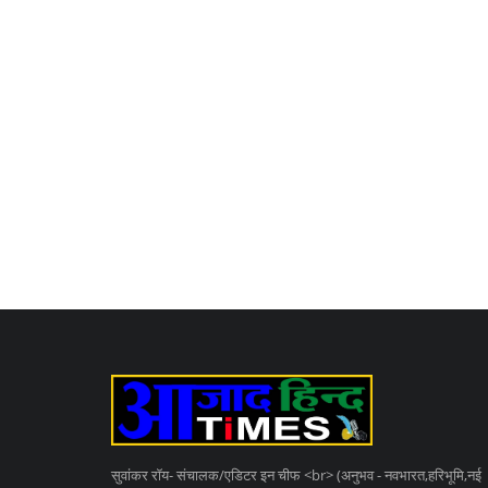
सुवांकर रॉय- संचालक/एडिटर इन चीफ <br> (अनुभव - नवभारत,हरिभूमि,नई