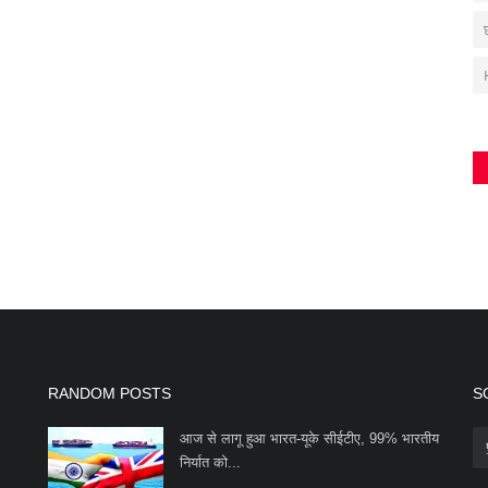
RANDOM POSTS
S
आज से लागू हुआ भारत-यूके सीईटीए, 99% भारतीय
निर्यात को...