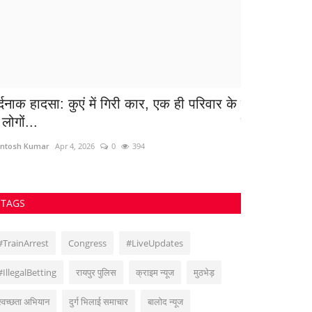
र्दनाक हादसा: कुएं में गिरी कार, एक ही परिवार के
मित्रता की मिस
लोगों...
जताई थी...
ntosh Kumar
Apr 4, 2026
0
394
Suvankar Roy
Jul
TAGS
#TrainArrest
Congress
#LiveUpdates
#IllegalBetting
रायपुर पुलिस
क्राइम न्यूज
मुठभेड़
स्वच्छता अभियान
दुर्ग भिलाई समाचार
बालोद न्यूज