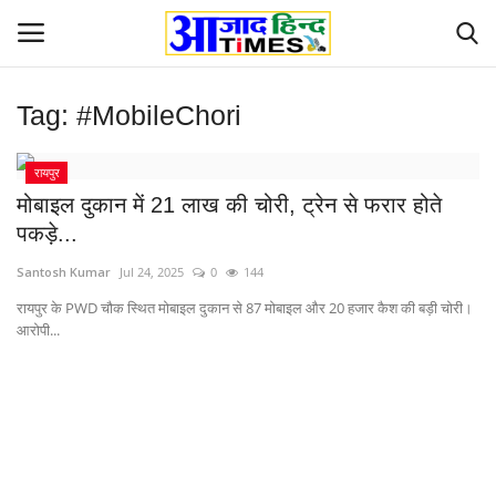
Tag:
#MobileChori
Login
Register
रायपुर
Home
मोबाइल दुकान में 21 लाख की चोरी, ट्रेन से फरार होते
पकड़े...
ओडिशा
Santosh Kumar
Jul 24, 2025
0
144
Contact
रायपुर के PWD चौक स्थित मोबाइल दुकान से 87 मोबाइल और 20 हजार कैश की बड़ी चोरी।
आरोपी...
देश-विदेश
छत्तीसगढ़ राज्य
दुनिया