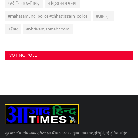
शहरी विकास छत्तीसगढ़
कांग्रेस बनाम भाजपा
#mahasamund_police #chhattisgarh_police
#BJP_दुर्ग
तड़ीपार
#ShriRamJanmabhoomi
VOTING POLL
सुवांकर रॉय- संचालक/एडिटर इन चीफ <br> (अनुभव - नवभारत,हरिभूमि,नई दुनिया सहित