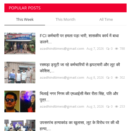
POPULAR POSTS
मनोरंजन
This Week
This Month
All Time
सेहत
FCI कर्मचारी पर हमला पड़ा भारी, शासकीय कार्य में बाधा
धर्म
डालने...
azadhindtimes@gmail.com
Aug 7, 2026
0
788
करियर
रसमड़ा ड्यूटी जा रहे कर्मचारियों से झपटमारी और लूट की
राशिफल
कोशिश,...
azadhindtimes@gmail.com
Aug 8, 2026
0
302
खेल
भिलाई नगर निगम की एमआईसी मेंबर रीता सिंह, पति और
बिजनेस
पुत्र...
azadhindtimes@gmail.com
Aug 3, 2026
0
253
फोटो
उपसरपंच हत्याकांड का खुलासा, लूट के विरोध पर की थी
हत्या,...
वीडियो