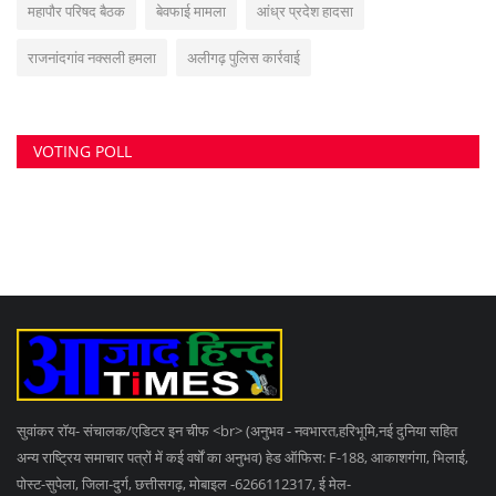
महापौर परिषद बैठक
बेवफाई मामला
आंध्र प्रदेश हादसा
राजनांदगांव नक्सली हमला
अलीगढ़ पुलिस कार्रवाई
VOTING POLL
सुवांकर रॉय- संचालक/एडिटर इन चीफ <br> (अनुभव - नवभारत,हरिभूमि,नई दुनिया सहित
अन्य राष्ट्रिय समाचार पत्रों में कई वर्षों का अनुभव) हेड ऑफिस: F-188, आकाशगंगा, भिलाई,
पोस्ट-सुपेला, जिला-दुर्ग, छत्तीसगढ़, मोबाइल -6266112317, ई मेल
-