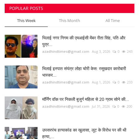
POPULAR POSTS
मनोरंजन
This Week
This Month
All Time
सेहत
भिलाई नगर निगम की एमआईसी मेंबर रीता सिंह, पति और
धर्म
पुत्र...
azadhindtimes@gmail.com
Aug 3, 2026
0
243
करियर
भिलाई इस्पात संयंत्र लोहा चोरी केस: रसूखदार कारोबारी
राशिफल
भास्कर...
azadhindtimes@gmail.com
Aug 1, 2026
0
233
खेल
मॉर्निंग वॉक पर निकली बुजुर्ग महिला से 20 ग्राम सोने की...
बिजनेस
azadhindtimes@gmail.com
Jul 31, 2026
0
200
फोटो
उपसरपंच हत्याकांड का खुलासा, लूट के विरोध पर की थी
हत्या,...
वीडियो