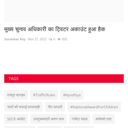
दी
मुख्य चुनाव अधिकारी का ट्विटर अकाउंट हुआ हैक
रज
गज
Suvankar Roy
Mar 27, 2022
0
892
az
कॉम
TAGS
रायपुर क्राइम
#TrafficRules
#Ayodhya
नालों की सफाई लापरवाही
नीट धांधली
#NationalAwardForChildren
SECR अपडेट
उपमुख्यमंत्री अरुण साव
गजेंद्र यादव
#पॉक्सो एक्ट