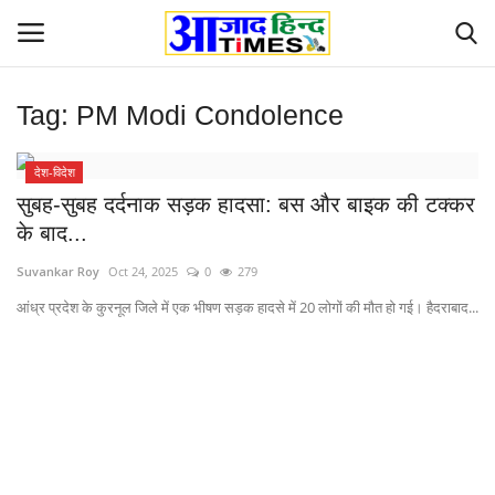
Tag:
PM Modi Condolence
Login
Register
देश-विदेश
Home
सुबह-सुबह दर्दनाक सड़क हादसा: बस और बाइक की टक्कर
के बाद...
ओडिशा
Suvankar Roy
Oct 24, 2025
0
279
Contact
आंध्र प्रदेश के कुरनूल जिले में एक भीषण सड़क हादसे में 20 लोगों की मौत हो गई। हैदराबाद...
देश-विदेश
छत्तीसगढ़ राज्य
दुनिया