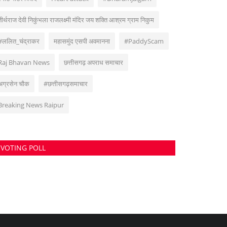
तीर्थराज देवी निकुंभला राजलक्ष्मी मंदिर जय शक्ति आश्रम ग्राम निकुम
#ललित_चंद्राकर
महासमुंद एसपी अवमानना
#PaddyScam
Raj Bhavan News
छत्तीसगढ़ अपराध समाचार
अग्रसेन चौक
#छत्तीसगढ़समाचार
Breaking News Raipur
VOTING POLL