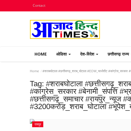
Contact
HOME
ओडिशा
देश-विदेश
छत्तीसगढ़ राज्य
Home
#शराबघोटाला #छत्तीसगढ़_शराब_घोटाला #EOW_चार्जशीट #कांग्रेस_सरकार #
Tag:
#शराबघोटाला #छत्तीसगढ़_शर
#कांग्रेस_सरकार #बेनामी_संपत्ति #भ
#छत्तीसगढ़_समाचार #रायपुर_न्यूज
#3200करोड़_शराब_घोटाला #भूपेश
रायपुर