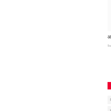
े सीएम
नकली शराब फैक्ट्री का भंडाफोड़, 869 बोतलें और
आ
240 लीटर...
Su
Santosh Kumar
Jun 9, 2026
0
260