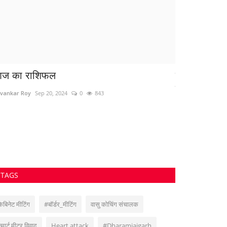
ज का राशिफल
पत्नी ने प्रे
साजिश, पति क
vankar Roy
Sep 20, 2024
0
843
azadhindtimes@g
TAGS
कैबिनेट मीटिंग
#बॉर्डर_मीटिंग
वासु कोचिंग संचालक
स्मार्ट मीटर विवाद
Heart attack
#Dharamjaigarh