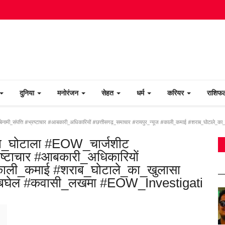
दुनिया
मनोरंजन
सेहत
धर्म
करियर
राशि
बेनामी_संपत्ति #भ्रष्टाचार #आबकारी_अधिकारियों #छत्तीसगढ़_समाचार #रायपुर_न्यूज #काली_कमाई #शराब_घोटा
ाब_घोटाला #EOW_चार्जशीट
्रष्टाचार #आबकारी_अधिकारियों
 #काली_कमाई #शराब_घोटाले_का_खुलासा
_बघेल #कवासी_लखमा #EOW_Investigati