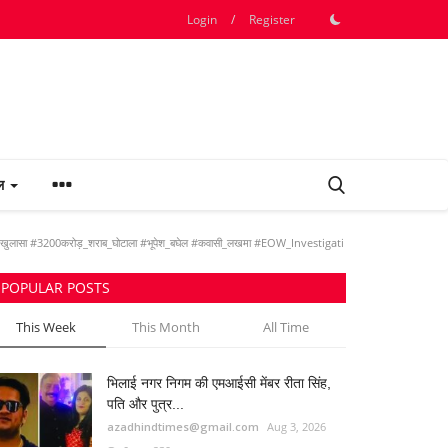
Login
/
Register
फल
ले_का_खुलासा #3200करोड़_शराब_घोटाला #भूपेश_बघेल #कवासी_लखमा #EOW_Investigati
POPULAR POSTS
This Week
This Month
All Time
भिलाई नगर निगम की एमआईसी मेंबर रीता सिंह,
पति और पुत्र...
azadhindtimes@gmail.com
Aug 3, 2026